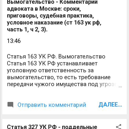
Вымогательство - Комментарий
адвоката в Москве: сроки,
приговоры, судебная практика,
условное наказание (ст 163 ук рф,
часть 1, ч 2, 3).
13:46
Статья 163 УК РФ. Вымогательство
Статья 163 УК РФ устанавливает
уголовную ответственность за
вымогательство, то есть требование
передачи чужого имущества под угрозой
насилия или распространения сведений,
которые могу причинить вред. "Простое"
ДАЛЕЕ...
вымогательство квалифицируется по
Отправить комментарий
части 1 статьи 163 УК РФ. Наказание по
ч 1 ст 163 ук рф - ограничение свободы,
принудительные работы, лишение
Статья 327 УК РФ - поддельные