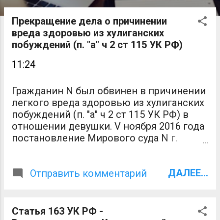
о
о
Прекращение дела о причинении
вреда здоровью из хулиганских
б
побуждений (п. "а" ч 2 ст 115 УК РФ)
щ
11:24
е
н
Гражданин N был обвинен в причинении
легкого вреда здоровью из хулиганских
и
побуждений (п. "а" ч 2 ст 115 УК РФ) в
я
отношении девушки. V ноября 2016 года
постановление Мирового суда N г.
Москвы уголовное дело в отношении
гражданина N было прекращено. Текст
ДАЛЕЕ...
постановления Практика адвоката по
Отправить комментарий
уголовным делам
Статья 163 УК РФ -