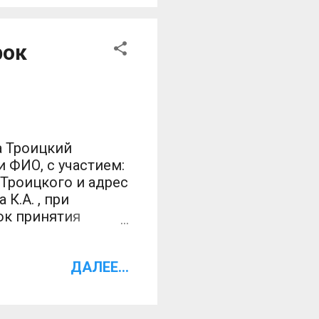
рок
а Троицкий
 ФИО, с участием:
Троицкого и адрес
К.А. , при
ок принятия
м ему
 уголовное дело в
ДАЛЕЕ...
да приговором *
. 69 УК РФ к
3 (три) месяца, с