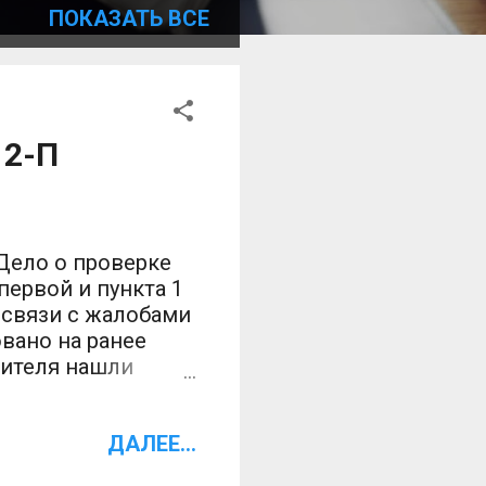
ПОКАЗАТЬ ВСЕ
 2-П
Дело о проверке
первой и пункта 1
 связи с жалобами
вано на ранее
вителя нашли
аких действий к
 признали
ДАЛЕЕ...
ицом, сознающим
иция Суда Чтобы