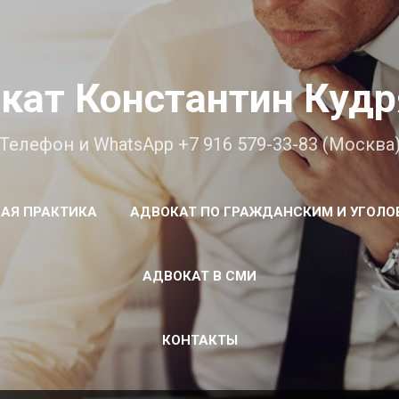
К основному контенту
кат Константин Куд
Телефон и WhatsApp +7 916 579-33-83 (Москва
АЯ ПРАКТИКА
АДВОКАТ ПО ГРАЖДАНСКИМ И УГОЛО
АДВОКАТ В СМИ
КОНТАКТЫ