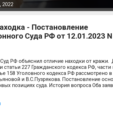
 2022
аходка - Постановление
нного Суда РФ от 12.01.2023 N
Суд РФ объяснил отличие находки от кражи. 
 статьи 227 Гражданского кодекса РФ, части 
ье 158 Уголовного кодекса РФ рассмотрено в
ьяновой и В.С.Пузрякова. Постановление осно
вых позициях суда. История вопроса Оба зая
телефоны и присвоили их, не предприняв ник
ва законным владельцам. В итоге обоих суды
е, поскольку присвоение найденной вещи л
й
ельца, связано с признаком нечестности. Поз