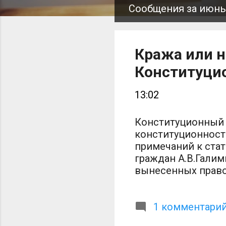
Сообщения за июнь,
С
о
о
Кража или н
б
Конституцио
щ
13:02
е
н
Конституционный 
конституционности
и
примечаний к стат
я
граждан А.В.Галим
вынесенных право
чужие мобильные 
возврату имущест
виновными в краж
1 комментари
право на нее влад