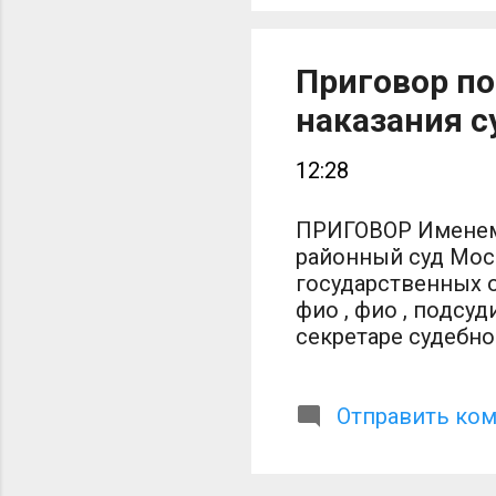
Приговор по
наказания с
12:28
ПРИГОВОР Именем 
районный суд Мос 
государственных 
фио , фио , подсуд
секретаре судебно
судебного решени
обвинением, в отк
отношении - ФИО, 
Отправить ко
районного суда адре
наказанию в виде 