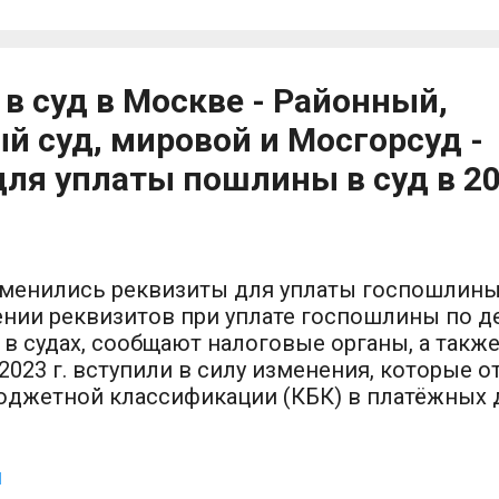
ндивидуальной мобильности 24.1. Движение
озрасте старше 14 лет и лиц, использующих 
редства индивидуальной мобильности, в возр
в суд в Москве - Районный,
ет должно осуществляться по велосипедной
орожкам, проезжей части велосипедной зоны
 суд, мировой и Мосгорсуд -
елосипедистов. 24.2. Допускается движение 
ля уплаты пошлины в суд в 20
озрасте старше 14 лет: по правому краю проез
ледующих случаях: отсутствуют велосипедная
елопешеходная дорожки, полоса для велосипе
зменились реквизиты для уплаты госпошлины 
нии реквизитов при уплате госпошлины по д
 судах, сообщают налоговые органы, а также
 2023 г. вступили в силу изменения, которые о
юджетной классификации (КБК) в платёжных 
раничным Федеральным законом от 31 июля 20
ий в части первую и вторую Налогового коде
ьные законодательные акты Российской Феде
я