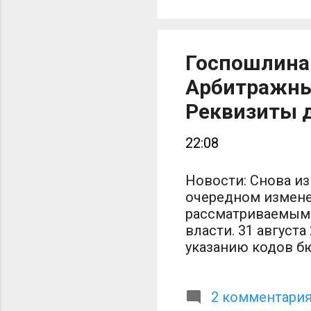
и
в
с
Госпошлина 
л
д
Арбитражный
в
Реквизиты д
в
с
22:08
в
Новости: Снова и
очередном измене
рассматриваемым в
власти. 31 августа
указанию кодов б
введенные 300-ст
внесении изменен
Федерации, отдел
2 комментари