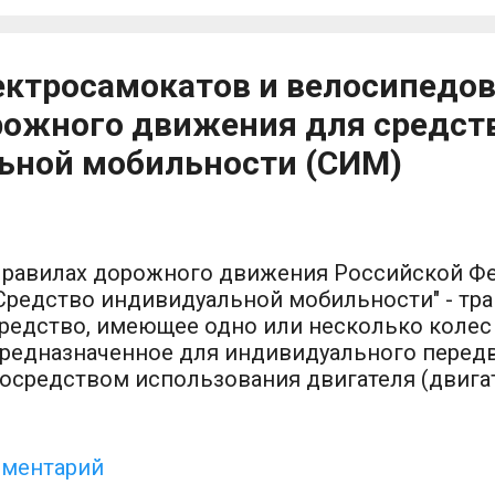
дку и хищение, законодатель закрепил в стать
тения лицом права собственности не только 
собственник, но и на имущество, собственник
ктросамокатов и велосипедов
олнение этих обязанностей (заявление о нах
едача найденного имущес...
рожного движения для средст
ьной мобильности (СИМ)
равилах дорожного движения Российской Ф
Средство индивидуальной мобильности" - тр
редство, имеющее одно или несколько колес 
редназначенное для индивидуального перед
осредством использования двигателя (двига
электросамокаты, электроскейтборды, гироску
оноколеса и иные аналогичные средства). 2
ребования к движению велосипедистов, вод
мментарий
иц, использующих для передвижения средст