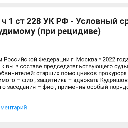
 ч 1 ст 228 УК РФ - Условный с
удимому (при рецидиве)
Российской Федерации г. Москва * 2022 год
к вы в составе председательствующего судьи
обвинителей: старших помощников прокурора 
имого – фио , защитника – адвоката Кудряшова 
го заседания – фио , применив особый поряд
я, при согласии подсудимого с предъявленны
рытом судебном разбирательстве, рассмотрев
данные о личности, ранее судимого * 2019 го
мментарий
с по *, ч. 2 ст. 162 УК РФ, на основании ч. 3 ст
лишения свободы сроком на срок 2 (два) года 