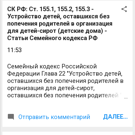
территории Российской Федерации
определяются законодательством
СК РФ: Ст. 155.1, 155.2, 155.3 -
Российской Федерации. 2. Условия
Устройство детей, оставшихся без
заключения брака на территории
попечения родителей в организация
Российской Федерации определяются
для детей-сирот (детские дома) -
для каждого из лиц, вступающих в брак,
Статьи Семейного кодекса РФ
законодательством государства,
11:53
гражданином которого лицо является в
момент заключения брака, с
соблюдением требований статьи 14
Семейный кодекс Российской
настоящего Кодекса в отношении
Федерации Глава 22 "Устройство детей,
обстоятельств, препятствующих
оставшихся без попечения родителей в
заключению брака. 3. Если лицо наряду с
организация для детей-сирот,
гражданством иностранного
оставшихся без попечения родителей "
государства имеет гражданство
Статья 155.1 СК РФ. Устройство детей,
Российской Федерации, к условиям
оставшихся без попечения родителей, в
заключения брака применяется
ДАЛЕЕ...
организации для детей-сирот и детей,
Отправить комментарий
законодательство Российской
оставшихся без попечения родителей 1.
Федерации. При наличии у лица
Под устройством детей, оставшихся без