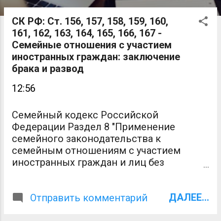
о
о
СК РФ: Ст. 156, 157, 158, 159, 160,
161, 162, 163, 164, 165, 166, 167 -
б
Семейные отношения с участием
щ
иностранных граждан: заключение
брака и развод
е
12:56
н
и
Семейный кодекс Российской
я
Федерации Раздел 8 "Применение
семейного законодательства к
семейным отношениям с участием
иностранных граждан и лиц без
гражданства" Статья 156 СК РФ.
Заключение брака на территории
ДАЛЕЕ...
Российской Федерации 1. Форма и
Отправить комментарий
порядок заключения брака на