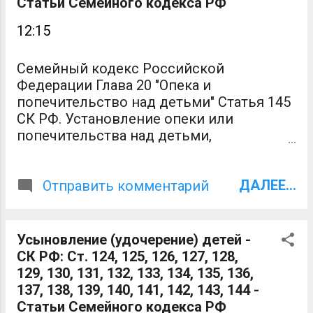
Статьи Семейного кодекса РФ
возникающим из договора о приемной
12:15
семье, применяются положения главы
20 настоящего Кодекса. К отношениям,
возникающим из договора о приемной
Семейный кодекс Российской
семье, в части, не урегулированной
Федерации Глава 20 "Опека и
настоящим Кодексом, применяются
попечительство над детьми" Статья 145
правила гражданского
СК РФ. Установление опеки или
законодательства о возмездном
попечительства над детьми,
оказании услуг постольку, поскольку это
оставшимися без попечения родителей
не противоречит существу таких
1. Опека или попечительство
отношений. 3. Порядок создания
ДАЛЕЕ...
устанавливаются над детьми,
Отправить комментарий
приемной семьи и осуществления
оставшимися без попечения родителей
контроля за условиями жизни и
(пункт 1 статьи 121 настоящего Кодекса),
воспитания ребенка или детей в
в целях их содержания, воспитания и
Усыновление (удочерение) детей -
приемной семье определяется
образования, а также для защиты их
СК РФ: Ст. 124, 125, 126, 127, 128,
Правительством Российской
прав и интересов. 2. Опека
129, 130, 131, 132, 133, 134, 135, 136,
Федерации. Статья 153 СК РФ. Приемные
устанавливается над детьми, не
137, 138, 139, 140, 141, 142, 143, 144 -
род...
достигшими возраста четырнадцати лет.
Статьи Семейного кодекса РФ