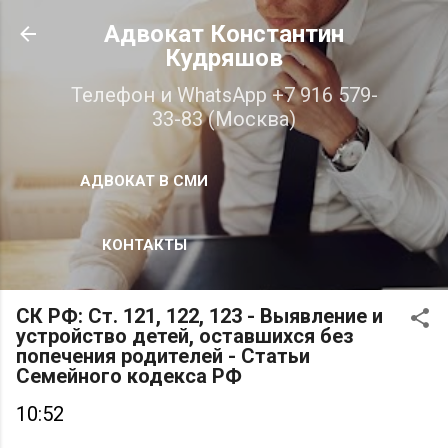
К основному контенту
Адвокат Константин
Кудряшов
Телефон и WhatsApp +7 916 579-
33-83 (Москва)
АДВОКАТ В СМИ
КОНТАКТЫ
СК РФ: Ст. 121, 122, 123 - Выявление и
устройство детей, оставшихся без
попечения родителей - Статьи
Семейного кодекса РФ
10:52