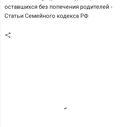
оставшихся без попечения родителей -
Статьи Семейного кодекса РФ
К
о
м
м
е
н
т
а
р
и