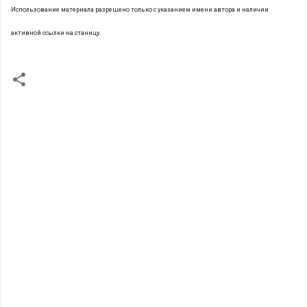
Использование материала разрешено только с
указанием имени автора и
наличии
активной ссылки на станицу.
К
о
м
м
е
н
т
а
р
и
и