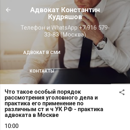
К основному контенту
Адвокат Константин
Кудряшов
Телефон и WhatsApp +7 916 579-
33-83 (Москва)
АДВОКАТ В СМИ
КОНТАКТЫ
Что такое особый порядок
рассмотрения уголовного дела и
практика его применение по
различным ст и ч УК РФ - практика
адвоката в Москве
10:00