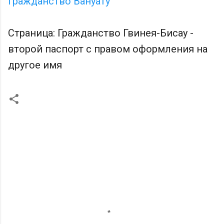
Гражданство Вануату
Страница: Гражданство Гвинея-Бисау -
второй паспорт с правом оформления на
другое имя
К
о
м
м
е
н
т
а