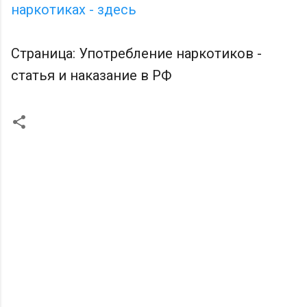
наркотиках - здесь
Страница: Употребление наркотиков -
статья и наказание в РФ
К
о
м
м
е
н
т
а