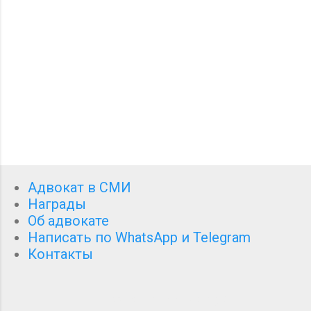
р
и
и
Адвокат в СМИ
Награды
Об адвокате
Написать по WhatsApp и Telegram
Контакты
Технологии Blogger