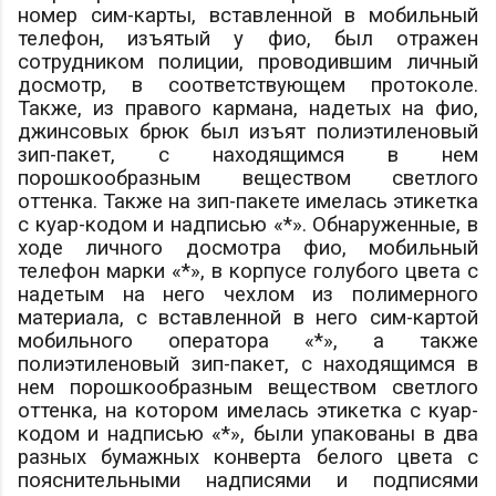
номер сим-карты, вставленной в мобильный
телефон, изъятый у
фио
, был отражен
сотрудником полиции, проводившим личный
досмотр, в соответствующем протоколе.
Также, из правого кармана, надетых на
фио
,
джинсовых брюк был изъят полиэтиленовый
зип-пакет, с находящимся в нем
порошкообразным веществом светлого
оттенка. Также на зип-пакете имелась этикетка
с куар-кодом и надписью «*». Обнаруженные, в
ходе личного досмотра
фио
, мобильный
телефон марки «*», в корпусе голубого цвета с
надетым на него чехлом из полимерного
материала, с вставленной в него сим-картой
мобильного оператора «*», а также
полиэтиленовый зип-пакет, с находящимся в
нем порошкообразным веществом светлого
оттенка, на котором имелась этикетка с куар-
кодом и надписью «*», были упакованы в два
разных бумажных конверта белого цвета с
пояснительными надписями и подписями