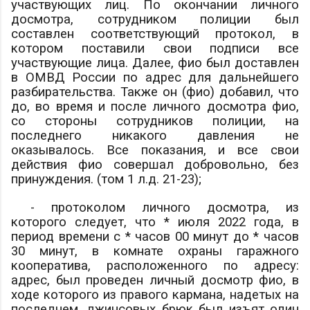
участвующих лиц. По окончании личного
досмотра, сотрудником полиции был
составлен соответствующий протокол, в
котором поставили свои подписи все
участвующие лица. Далее,
фио
был доставлен
в ОМВД России по
адрес
для дальнейшего
разбирательства. Также он (
фио
) добавил, что
до, во время и после личного досмотра
фио
,
со стороны сотрудников полиции, на
последнего никакого давления не
оказывалось. Все показания, и все свои
действия
фио
совершал добровольно, без
принуждения. (том 1 л.д. 21-23);
- протоколом личного досмотра, из
которого следует, что * июля 2022 года, в
период времени с * часов 00 минут до * часов
30 минут, в комнате охраны гаражного
кооператива, расположенного по адресу:
адрес
, был проведен личный досмотр
фио
, в
ходе которого из правого кармана, надетых на
последнем, джинсовых брюк был изъят один