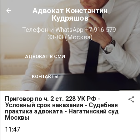
К основному контенту
Адвокат Константин
Кудряшов
Телефон и WhatsApp +7 916 579-
33-83 (Москва)
АДВОКАТ В СМИ
КОНТАКТЫ
Приговор по ч. 2 ст. 228 УК РФ -
Условный срок наказания - Судебная
практика адвоката - Нагатинский суд
Москвы
11:47