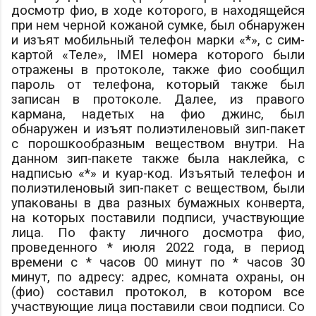
досмотр
фио
, в ходе которого, в находящейся
при нем черной кожаной сумке, был обнаружен
и изъят мобильный телефон марки «*», с сим-
картой «Теле», IMEI номера которого были
отражены в протоколе, также
фио
сообщил
пароль от телефона, который также был
записан в протоколе. Далее, из правого
кармана, надетых на
фио
джинс, был
обнаружен и изъят полиэтиленовый зип-пакет
с порошкообразным веществом внутри. На
данном зип-пакете также была наклейка, с
надписью «*» и куар-код. Изъятый телефон и
полиэтиленовый зип-пакет с веществом, были
упакованы в два разных бумажных конверта,
на которых поставили подписи, участвующие
лица. По факту личного досмотра
фио
,
проведенного * июля 2022 года, в период
времени с * часов 00 минут по * часов 30
минут, по адресу:
адрес
, комната охраны, он
(
фио
) составил протокол, в котором все
участвующие лица поставили свои подписи. Со