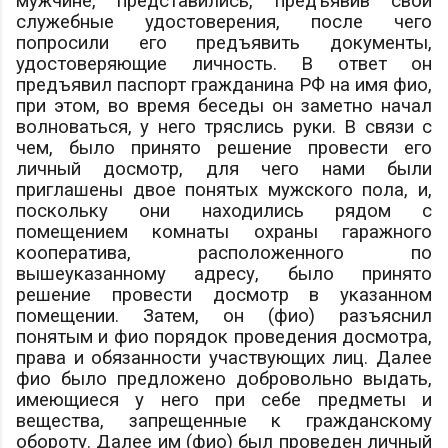
мужчине, представились, предъявив свои
служебные удостоверения, после чего
попросили его предъявить документы,
удостоверяющие личность. В ответ он
предъявил паспорт гражданина РФ на имя
фио
,
при этом, во время беседы он заметно начал
волноваться, у него тряслись руки. В связи с
чем, было принято решение провести его
личный досмотр, для чего нами были
приглашены двое понятых мужского пола, и,
поскольку они находились рядом с
помещением комнаты охраны гаражного
кооператива, расположенного по
вышеуказанному адресу, было принято
решение провести досмотр в указанном
помещении. Затем, он (
фио
) разъяснил
понятым и
фио
порядок проведения досмотра,
права и обязанности участвующих лиц. Далее
фио
было предложено добровольно выдать,
имеющиеся у него при себе предметы и
вещества, запрещенные к гражданскому
обороту. Далее им (
фио
) был проведен личный