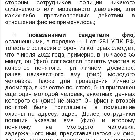
стороны сотрудников полиции никакого
физического или морального давления, или
каких-либо противоправных действий в
отношении
фио
не применялось.;
- показаниями свидетеля
фио
,
оглашенными, в порядке ч. 1 ст. 281 УПК РФ,
то есть с согласия сторон, из которых следует,
что * июля 2022 года, примерно, в 16 часов 55
минут, он (
фио
) согласился принять участие в
качестве понятого, при личном досмотре,
ранее неизвестного ему (
фио
) молодого
человека. Также для проведения личного
досмотра, в качестве понятого, был приглашен
еще один молодой человек, анкетных данных
которого он (
фио
) не знает. Он (
фио
) и второй
понятой были приглашены в помещение
охраны по адресу:
адрес
. Далее, сотрудники
полиции указали ему (
фио
) и второму
понятому на молодого человека,
задержанного ими, представившегося им
фио
,