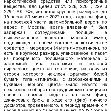
наркотические средства или психотропные
вещества, для целей ст.ст. 228, 228.1, 229 и
229.1 УК РФ», является крупным размером, до
16 часов 50 минут * 2022 года, когда он (
фио
),
на проезжей части автомобильной дороги по
адрес
г. Москвы, возле владения *, был
задержан сотрудниками полиции, а
вышеуказанное вещество, массой
сумма
,
содержащее в своем составе наркотическое
средство - мефедрон (4-метилметкатинон), то
есть в крупном размере, упакованное в пакет
из прозрачного полимерного материала с
застежкой типа «салазки» и полосой
сиреневого цвета на горловине, на одну из
сторон которого наклеен фрагмент белой
бумаги, типа «этикетка», с изображениями и
буквами черного цвета, было изъято из
незаконного оборота сотрудниками полиции из
правого кармана, надетых на нем (
фио
),
джинсовых брюк, в ходе его (
фио
) личного
досмотра, проведенного, в период времени с *
часов * минут до * часов * минут, * 2022 года в