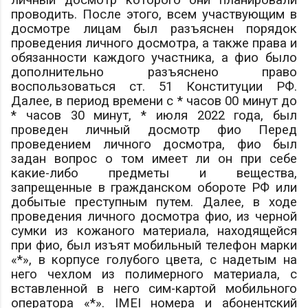
личный досмотр которого они планировали
проводить. После этого, всем участвующим в
досмотре лицам был разъяснен порядок
проведения личного досмотра, а также права и
обязанности каждого участника, а
фио
было
дополнительно разъяснено право
воспользоваться ст. 51 Конституции РФ.
Далее, в период времени с * часов 00 минут до
* часов 30 минут, * июля 2022 года, был
проведен личный досмотр
фио
Перед
проведением личного досмотра,
фио
был
задан вопрос о том имеет ли он при себе
какие-либо предметы и вещества,
запрещенные в гражданском обороте РФ или
добытые преступным путем. Далее, в ходе
проведения личного досмотра
фио
, из черной
сумки из кожаного материала, находящейся
при
фио
, был изъят мобильный телефон марки
«*», в корпусе голубого цвета, с надетым на
него чехлом из полимерного материала, с
вставленной в него сим-картой мобильного
оператора «*». IMEI номера и абонентский