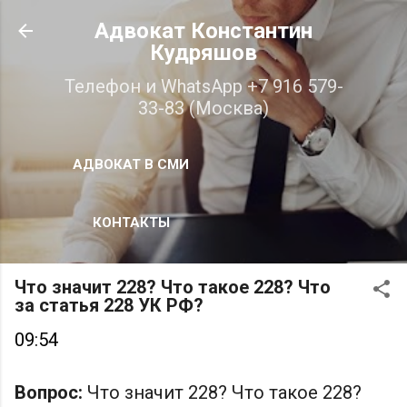
К основному контенту
Адвокат Константин
Кудряшов
Телефон и WhatsApp +7 916 579-
33-83 (Москва)
АДВОКАТ В СМИ
КОНТАКТЫ
Что значит 228? Что такое 228? Что
за статья 228 УК РФ?
09:54
Вопрос:
Что значит 228? Что такое 228?