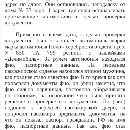
адрес
по
адрес
. Они остановились неподалеку от
дома № 33 корп. 1
адрес
, где стали останавливать
проезжающие автомобили с целью проверки
документов.
Примерно в
время
дата
, с целью проверки
документов был остановлен автомобиль марки
марка автомобиля
Поло» серебристого цвета, г.р.з.
У 850 ТА 799 регион, с наклейками
«Делимобиль». За рулем автомобиля находился
фио
,
паспортные данные
. На переднем
пассажирском сиденье находился второй мужчина,
как позднее стало известно
фио
В то время как они
проверяли документы
фио
, он (
фио
) заметил, что
фио
сильно нервничал, постоянно оборачивался
по сторонам, на основании чего было принято
решение о проверке его документов. Он (
фио
)
подошел к передней пассажирской двери, и
попросил пассажира предъявить документы, на
что он показал паспорт гражданина РФ на имя
фио
,
паспортные данные
. Так как
фио
стал