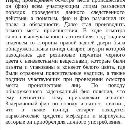
он (
фио
) всем участвующим лицам разъяснил
порядок проведения данного следственного
действия, а понятым,
фио
и
фио
разъяснил их
права и обязанности. Далее стал производить
осмотр места происшествия. В ходе осмотра
салона вышеуказанного автомобиля под задним
сиденьем со стороны правой задней двери была
обнаружена пачка из-под сигарет, внутри которой
находились две резиновые перчатки черного
цвета с неизвестными веществами, которые были
изъяты и упакованы в конверт белого цвета, где
были отражены пояснительные надписи, а также
подписи участвующих при проведении осмотра
места происшествия лиц. По поводу
обнаруженного задержанный
фио
пояснил, что
ему неизвестно кому принадлежит изъятое.
Задержанный
фио
по поводу изъятого пояснил,
что в пачке из-под сигарет находятся
наркотические средства мефедрон и марихуана,
которые он приобрел для личного употребления.