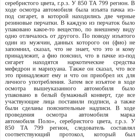
серебристого цвета, г.р.з. У 850 ТА 799 регион. В
ходе осмотра автомобиля была изъята пачка из-
под сигарет, в которой находились две черные
резиновые перчатки. В каждую из перчаток было
упаковано какое-то вещество, по внешнему виду
одно отличалось от другого. По поводу изъятого
один из мужчин, данных которого он (
фио
) не
запомнил, сказал, что не знает, что это и кому
принадлежит, а
фио
пояснил, что в пачке из-под
сигарет находятся наркотические средства
мефедрон и марихуана. Также он сказал, что все
это принадлежит ему и что он приобрел их для
личного употребления. Затем все изъятое в ходе
осмотра вышеуказанного автомобиля было
упаковано в белый бумажный конверт, где все
участвующие лица поставили подписи, а также
были сделаны пояснительные надписи. В ходе
проведения осмотра автомобиля
марка
автомобиля
Поло», серебристого цвета, г.р.з. У
850 ТА 799 регион, следователь составлял
соответствующий протокол, который был