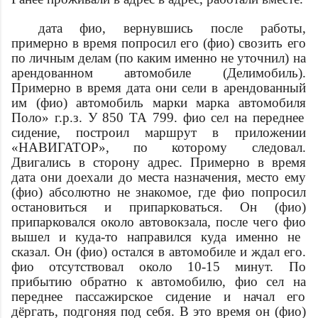
дата
фио
, вернувшись после работы,
примерно в
время
попросил его (
фио
) свозить его
по личным делам (по каким именно не уточнил) на
арендованном автомобиле (Делимобиль).
Примерно в
время
дата
они сели в арендованный
им (
фио
) автомобиль марки
марка автомобиля
Поло» г.р.з. У 850 ТА 799.
фио
сел на переднее
сидение, построил маршрут в приложении
«НАВИГАТОР», по которому следовал.
Двигались в сторону
адрес
. Примерно в
время
дата
они доехали до места назначения, место ему
(
фио
) абсолютно не знакомое, где
фио
попросил
остановиться и припарковаться. Он (
фио
)
припарковался около автовокзала, после чего
фио
вышел и куда-то направился куда именно не
сказал. Он (
фио
) остался в автомобиле и ждал его.
фио
отсутствовал около 10-15 минут. По
прибытию обратно к автомобилю,
фио
сел на
переднее пассажирское сидение и начал его
дёргать, подгоняя под себя. В это время он (
фио
)