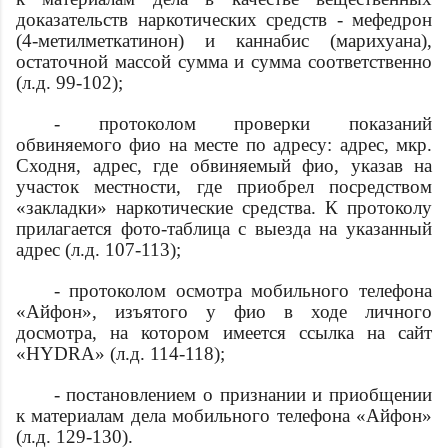
доказательств наркотических средств - мефедрон
(4-метилметкатинон) и каннабис (марихуана),
остаточной массой
сумма
и
сумма
соответственно
(л.д. 99-102);
- протоколом проверки показаний
обвиняемого
фио
на месте по адресу:
адрес
, мкр.
Сходня,
адрес
, где обвиняемый
фио
, указав на
участок местности, где приобрел посредством
«закладки» наркотические средства. К протоколу
прилагается фото-таблица с выезда на указанный
адрес (л.д. 107-113);
- протоколом осмотра мобильного телефона
«Айфон», изъятого у
фио
в ходе личного
досмотра, на котором имеется ссылка на сайт
«HYDRA» (л.д. 114-118);
- постановлением о признании и приобщении
к материалам дела мобильного телефона «Айфон»
(л.д. 129-130).