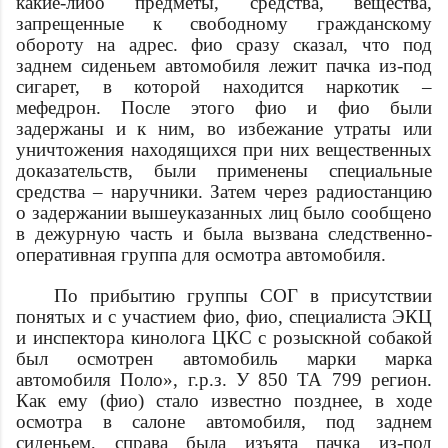
какие-либо предметы, средства, вещества,
запрещенные к свободному гражданскому
обороту на
адрес
.
фио
сразу сказал, что под
заднем сиденьем автомобиля лежит пачка из-под
сигарет, в которой находится наркотик –
мефедрон. После этого
фио
и
фио
были
задержаны и к ним, во избежание утраты или
уничтожения находящихся при них вещественных
доказательств, были применены специальные
средства – наручники. Затем через радиостанцию
о задержании вышеуказанных лиц было сообщено
в дежурную часть и была вызвана следственно-
оперативная группа для осмотра автомобиля.
По прибытию группы СОГ в присутствии
понятых и с участием
фио
,
фио
, специалиста ЭКЦ
и инспектора кинолога ЦКС с розыскной собакой
был осмотрен автомобиль марки
марка
автомобиля
Поло», г.р.з. У 850 ТА 799 регион.
Как ему (
фио
) стало известно позднее, в ходе
осмотра в салоне автомобиля, под заднем
сиденьем, справа была изъята пачка из-под