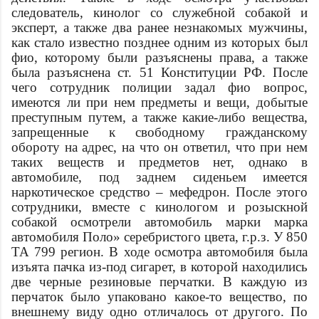
следователь, кинолог со служебной собакой и
эксперт, а также два ранее незнакомых мужчины,
как стало известно позднее одним из которых был
фио
, которому были разъяснены права, а также
была разъяснена ст. 51 Конституции РФ. После
чего сотрудник полиции задал
фио
вопрос,
имеются ли при нем предметы и вещи, добытые
преступным путем, а также какие-либо вещества,
запрещенные к свободному гражданскому
обороту на
адрес
, на что он ответил, что при нем
таких веществ и предметов нет, однако в
автомобиле, под заднем сиденьем имеется
наркотическое средство – мефедрон. После этого
сотрудники, вместе с кинологом и розыскной
собакой осмотрели автомобиль марки
марка
автомобиля
Поло» серебристого цвета, г.р.з. У 850
ТА 799 регион. В ходе осмотра автомобиля была
изъята пачка из-под сигарет, в которой находились
две черные резиновые перчатки. В каждую из
перчаток было упаковано какое-то вещество, по
внешнему виду одно отличалось от другого. По