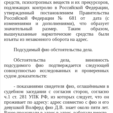
средств, психотропных веществ и их прекурсоров,
подлежащих контролю в Российской Федерации,
утвержденный постановлением Правительства
Российской Федерации № 681 от
дата
(с
изменениями и дополнениями), что образует
значительный размер. Таким образом,
вышеуказанные наркотические средства были
изъяты из незаконного оборота на
адрес
.
Подсудимый
фио
обстоятельства дела
.
Обстоятельства дела
, виновность
подсудимого
фио
подтверждается следующей
совокупностью исследованных и проверенных
судом доказательств:
- показаниями свидетеля
фио
, оглашёнными в
судебном заседании с согласия сторон, согласно
ч.1 ст. 281 УПК РФ, из которых следует, что он
проживает по адресу:
адрес
совместно с
фио
и его
девушкой Волферд
фио
Д.В. знает около пяти лет.
Ранее проживали в
адрес
в
адрес
, работали вместе.