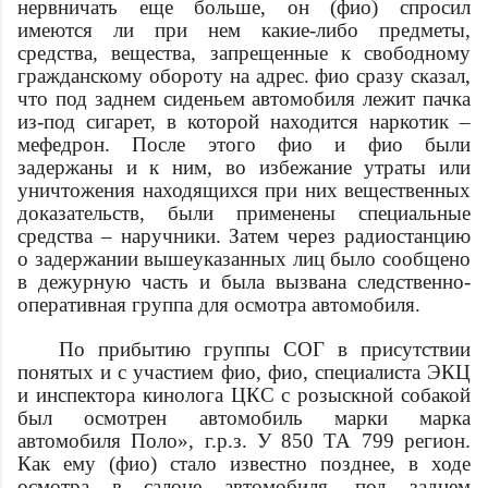
нервничать еще больше, он (
фио
) спросил
имеются ли при нем какие-либо предметы,
средства, вещества, запрещенные к свободному
гражданскому обороту на
адрес
.
фио
сразу сказал,
что под заднем сиденьем автомобиля лежит пачка
из-под сигарет, в которой находится наркотик –
мефедрон. После этого
фио
и
фио
были
задержаны и к ним, во избежание утраты или
уничтожения находящихся при них вещественных
доказательств, были применены специальные
средства – наручники. Затем через радиостанцию
о задержании вышеуказанных лиц было сообщено
в дежурную часть и была вызвана следственно-
оперативная группа для осмотра автомобиля.
По прибытию группы СОГ в присутствии
понятых и с участием
фио
,
фио
, специалиста ЭКЦ
и инспектора кинолога ЦКС с розыскной собакой
был осмотрен автомобиль марки
марка
автомобиля
Поло», г.р.з. У 850 ТА 799 регион.
Как ему (
фио
) стало известно позднее, в ходе
осмотра в салоне автомобиля, под заднем