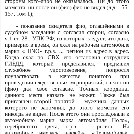
стороны кого-либо не оказывалось. Ни до этого
момента, ни после он (
фио
)
фио
не видел (л.д. 155-
157, том 1);
- показания свидетеля
фио
, оглашёнными в
судебном заседании с согласия сторон, согласно
ч.1 ст. 281 УПК РФ, из которых следует, что
дата
,
примерно в
время
, он ехал на рабочем автомобиле
марки «HINO» г.р.з.
...
регион из
адрес
в
адрес
.
Когда ехал по СВХ его остановил сотрудник
ГИБДД, который представился, предъявил
служебное удостоверение, попросил
поучаствовать в качестве понятого при
проведении следственных мероприятий, на что он
(
фио
) дал свое согласие. Точных координат
данного места назвать не может. Также был
приглашен второй понятой – мужчина, данных
которого не запомнил, до этого момента его
никогда не видел. После этого они проследовали к
автомобилю марки
марка автомобиля
Поло»,
серебристого цвета, г.р.з.
...
регион. На
автомобиле имелась наклейка «Делимобиль».