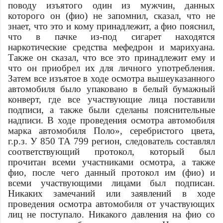
поводу изъятого один из мужчин, данных
которого он (
фио
) не запомнил, сказал, что не
знает, что это и кому принадлежит, а
фио
пояснил,
что в пачке из-под сигарет находятся
наркотические средства мефедрон и марихуана.
Также он сказал, что все это принадлежит ему и
что он приобрел их для личного употребления.
Затем все изъятое в ходе осмотра вышеуказанного
автомобиля было упаковано в белый бумажный
конверт, где все участвующие лица поставили
подписи, а также были сделаны пояснительные
надписи. В ходе проведения осмотра автомобиля
марка автомобиля
Поло», серебристого цвета,
г.р.з. У 850 ТА 799 регион, следователь составлял
соответствующий протокол, который был
прочитан всеми участниками осмотра, а также
фио
, после чего данный протокол им (
фио
) и
всеми участвующими лицами был подписан.
Никаких замечаний или заявлений в ходе
проведения осмотра автомобиля от участвующих
лиц не поступало. Никакого давления на
фио
со