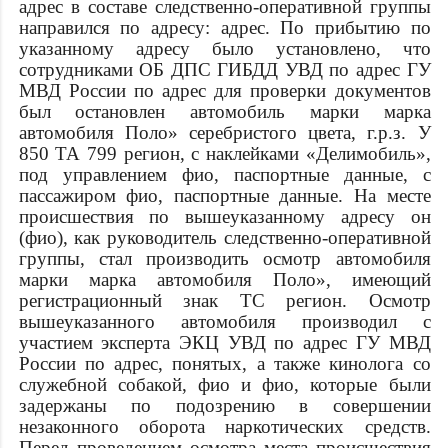
адрес
в составе следственно-оперативной группы
направился по адресу:
адрес
. По прибытию по
указанному адресу было установлено, что
сотрудниками ОБ ДПС ГИБДД УВД по
адрес
ГУ
МВД России по
адрес
для проверки документов
был остановлен автомобиль марки
марка
автомобиля
Поло» серебристого цвета, г.р.з. У
850 ТА 799 регион, с наклейками «Делимобиль»,
под управлением
фио
,
паспортные данные
, с
пассажиром
фио
,
паспортные данные
. На месте
происшествия по вышеуказанному адресу он
(
фио
), как руководитель следственно-оперативной
группы, стал производить осмотр автомобиля
марки
марка автомобиля
Поло», имеющий
регистрационный знак ТС
регион. Осмотр
вышеуказанного автомобиля производил с
участием эксперта ЭКЦ УВД по
адрес
ГУ МВД
России по
адрес
, понятых, а также кинолога со
служебной собакой,
фио
и
фио
, которые были
задержаны по подозрению в совершении
незаконного оборота наркотических средств.
Перед проведением осмотра места происшествия