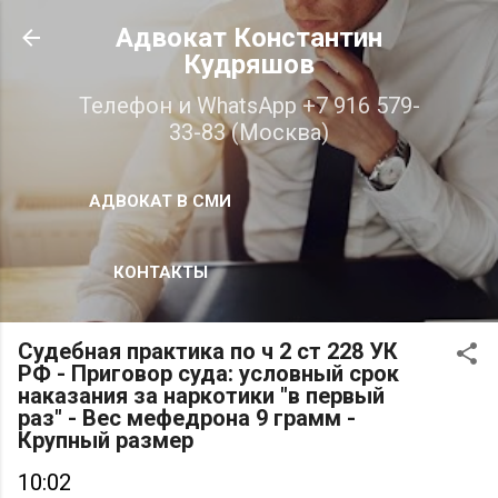
К основному контенту
Адвокат Константин
Кудряшов
Телефон и WhatsApp +7 916 579-
33-83 (Москва)
АДВОКАТ В СМИ
КОНТАКТЫ
Судебная практика по ч 2 ст 228 УК
РФ - Приговор суда: условный срок
наказания за наркотики "в первый
раз" - Вес мефедрона 9 грамм -
Крупный размер
10:02