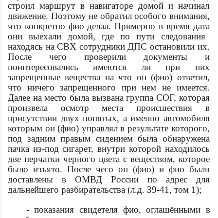
строил маршрут в навигаторе домой и начинал
движение. Поэтому не обратил особого внимания,
что конкретно
фио
делал. Примерно в
время
дата
они выехали домой, где по пути следования
находясь на СВХ сотрудники ДПС остановили их.
После чего проверили документы и
поинтересовались имеются ли при них
запрещенные вещества на что он (
фио
) ответил,
что ничего запрещенного при нем не имеется.
Далее на место была вызвана группа СОГ, которая
произвела осмотр места происшествия в
присутствии двух понятых, а именно автомобиля
которым он (
фио
) управлял в результате которого,
под задним правым сидением была обнаружена
пачка из-под сигарет, внутри которой находилось
две перчатки черного цвета с веществом, которое
было изъято. После чего он (
фио
) и
фио
были
доставлены в ОМВД России по
адрес
для
дальнейшего разбирательства (л.д. 39-41, том 1);
- показания свидетеля
фио
, оглашёнными в