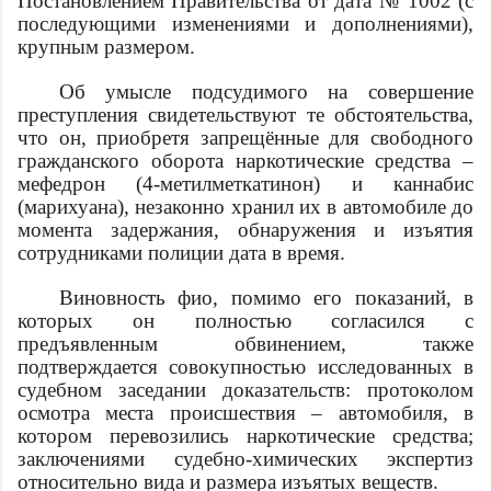
Постановлением Правительства от
дата
№ 1002 (с
последующими изменениями и дополнениями),
крупным размером.
Об умысле подсудимого на совершение
преступления свидетельствуют те обстоятельства,
что он, приобретя запрещённые для свободного
гражданского оборота наркотические средства –
мефедрон (4-метилметкатинон) и каннабис
(марихуана), незаконно хранил их в автомобиле до
момента задержания, обнаружения и изъятия
сотрудниками полиции
дата
в
время
.
Виновность
фио
, помимо его показаний, в
которых он полностью согласился с
предъявленным обвинением, также
подтверждается совокупностью исследованных в
судебном заседании доказательств: протоколом
осмотра места происшествия – автомобиля, в
котором перевозились наркотические средства;
заключениями судебно-химических экспертиз
относительно вида и размера изъятых веществ.