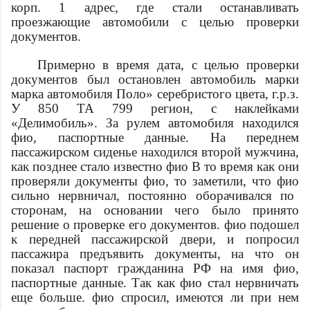
корп. 1
адрес
, где стали останавливать
проезжающие автомобили с целью проверки
документов.
Примерно в
время
дата
, с целью проверки
документов был остановлен автомобиль марки
марка автомобиля
Поло» серебристого цвета, г.р.з.
У 850 ТА 799 регион, с наклейками
«Делимобиль». За рулем автомобиля находился
фио
,
паспортные данные
. На переднем
пассажирском сиденье находился второй мужчина,
как позднее стало известно
фио
В то время как они
проверяли документы
фио
, то заметили, что
фио
сильно нервничал, постоянно оборачивался по
сторонам, на основании чего было принято
решение о проверке его документов.
фио
подошел
к передней пассажирской двери, и попросил
пассажира предъявить документы, на что он
показал паспорт гражданина РФ на имя
фио
,
паспортные данные
. Так как
фио
стал нервничать
еще больше.
фио
спросил, имеются ли при нем