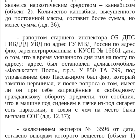
является наркотическим средством – каннабисом
(объект 2). Количество каннабиса, высушенного
до постоянной массы, составит более
сумма
, но
менее
сумма
(л.д. 36);
- рапортом старшего инспектора ОБ ДПС
ГИБДДД УВД по
адрес
ГУ МВД России по
адрес
фио
, зарегистрированным в КУСП № 16661
дата
,
о том, что в
время
указанного дня имя на посту по
адресу:
адрес
, был остановлен делиавтомобиль
«Фольксаген Поло», г.р.з. У 850 ТА 799, под
управлением
фио
Пассажиром был
фио
, который
заметно нервничал, и после вопроса о том, имеет
ли он при себе запрещённые к свободному
гражданскому обороту предметы, тот сообщил,
что в машине под сиденьем в пачке из-под сигарет
есть наркотики, в связи с чем на место была
вызвана СОГ (л.д. 12,37);
- заключением эксперта № 3596 от
дата
,
согласно выводам которого вещество (объект 1)