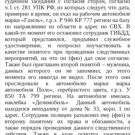
судебном заседании с согласия сторон, согласно
ч.1 ст. 281 УПК РФ, из которых следует, что
дата
,
примерно в
время
, он ехал на рабочем автомобиле
марки «Газель», г.р.з. Р 946 КР 777 регион на базу
по направлению из области в
адрес
по СВХ. В
какой-то момент его остановил сотрудник ГИБДД,
который представился, предъявил служебное
удостоверение, и попросил поучаствовать в
качестве понятого при проведении следственных
мероприятий, на что он (
фио
) дал свое согласие.
Также был приглашен второй понятой – мужчина,
данных которого он не запомнил, до этого
момента его никогда не видел. После этого они
проследовали к автомобилю марки
марка
автомобиля
Поло», серебристого цвета, г.р.з. У
850 ТА 799 регион. На автомобиле имелась
наклейка «Делимобиль». Данный автомобиль
находился неподалеку от дома № 33, корп. 1 по
адрес
. Сотрудник полиции разъяснил ему (
фио
) и
второму понятому их права и обязанности, а
также порядок проведения данного следственного
действия. Также в ходе осмотра участвовал