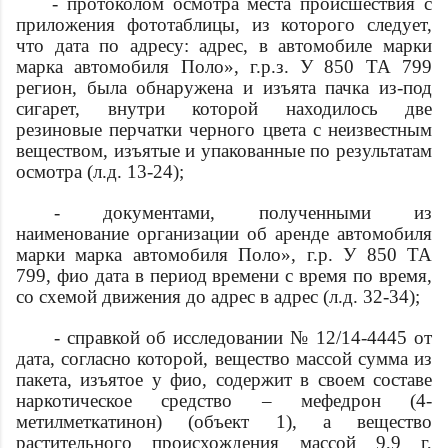
- протоколом осмотра места происшествия с
приложения фототаблицы, из которого следует,
что
дата
по адресу:
адрес
, в автомобиле марки
марка автомобиля
Поло», г.р.з. У 850 ТА 799
регион, была обнаружена и изъята пачка из-под
сигарет, внутри которой находилось две
резиновые перчатки черного цвета с неизвестным
веществом, изъятые и упакованные по результатам
осмотра (л.д. 13-24);
- документами, полученными из
наименование организации
об аренде автомобиля
марки
марка автомобиля
Поло», г.р. У 850 ТА
799,
фио
дата
в период времени с
время
по
время
,
со схемой движения до
адрес
в
адрес
(л.д. 32-34);
- справкой об исследовании № 12/14-4445 от
дата
, согласно которой, вещество массой
сумма
из
пакета, изъятое у
фио
, содержит в своем составе
наркотическое средство – мефедрон (4-
метилметкатинон) (объект 1), а вещество
растительного происхождения массой 9,9 г,