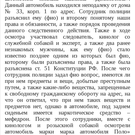
Данный автомобиль находился неподалеку от дома
№ 33, корп. 1 по
адрес
. Сотрудник полиции
разъяснил ему (
фио
) и второму понятому наши
права и обязанности, а также порядок проведения
данного следственного действия. Также в ходе
осмотра участвовал следователь, кинолог со
служебной собакой и эксперт, а также два ранее
незнакомых мужчины, как ему (
фио
) стало
известно позднее одним из которых был
фио
,
которому были разъяснены права, а также была
разъяснена ст. 51 Конституции РФ. После чего
сотрудник полиции задал
фио
вопрос, имеются ли
при нем предметы и вещи, добытые преступным
путем, а также какие-либо вещества, запрещенные
к свободному гражданскому обороту на
адрес
, на
что он ответил, что при нем таких веществ и
предметов нет, однако в автомобиле, под заднем
сиденьем имеется наркотическое средство –
мефедрон. После этого сотрудники, вместе с
кинологом и розыскной собакой осмотрели
автомобиль марки
марка автомобиля
Поло»