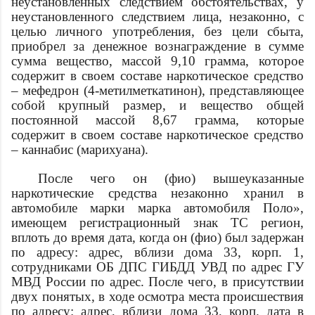
неустановленных следствием обстоятельствах, у
неустановленного следствием лица, незаконно, с
целью личного употребления, без цели сбыта,
приобрел за денежное вознаграждение в сумме
сумма
вещество, массой 9,10 грамма, которое
содержит в своем составе наркотическое средство
– мефедрон (4-метилметкатинон), представляющее
собой крупный размер, и вещество общей
постоянной массой 8,67 грамма, которые
содержит в своем составе наркотическое средство
– каннабис (марихуана).
После чего он (
фио
) вышеуказанные
наркотические средства незаконно хранил в
автомобиле марки
марка автомобиля
Поло»,
имеющем
регистрационный знак ТС
регион,
вплоть до
время
дата
, когда он (
фио
) был задержан
по адресу:
адрес
, вблизи дома 33, корп. 1,
сотрудниками ОБ ДПС ГИБДД УВД по
адрес
ГУ
МВД России по
адрес
. После чего, в присутствии
двух понятых, в ходе осмотра места происшествия
по адресу:
адрес
, вблизи дома 33, корп.
дата
в