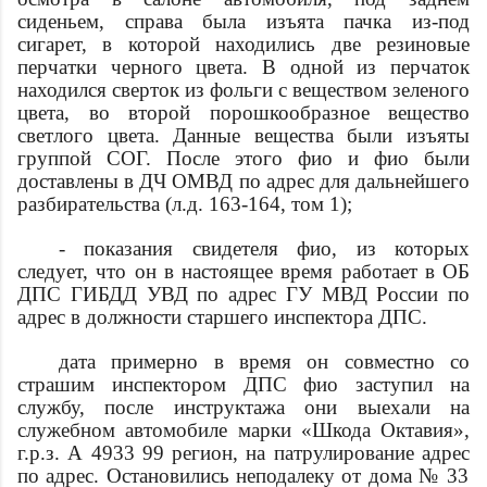
сиденьем, справа была изъята пачка из-под
сигарет, в которой находились две резиновые
перчатки черного цвета. В одной из перчаток
находился сверток из фольги с веществом зеленого
цвета, во второй порошкообразное вещество
светлого цвета. Данные вещества были изъяты
группой СОГ. После этого
фио
и
фио
были
доставлены в ДЧ ОМВД по
адрес
для дальнейшего
разбирательства (л.д. 163-164, том 1);
- показания свидетеля
фио
, из которых
следует, что он в настоящее время работает в ОБ
ДПС ГИБДД УВД по
адрес
ГУ МВД России по
адрес
в должности старшего инспектора ДПС.
дата
примерно в
время
он совместно со
страшим инспектором ДПС
фио
заступил на
службу, после инструктажа они выехали на
служебном автомобиле марки «Шкода Октавия»,
г.р.з. А 4933 99 регион, на патрулирование
адрес
по
адрес
. Остановились неподалеку от дома № 33