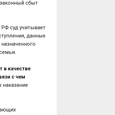
незаконный сбыт
К РФ суд учитывает
ступления, данные
 назначенного
семьи.
т в качестве
вязи с чем
х наказание
чающих