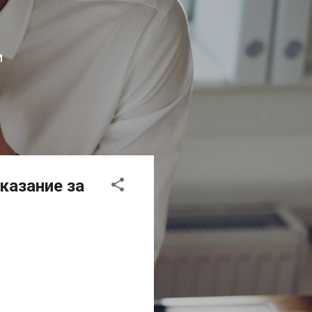
И
аказание за