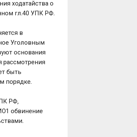
ния ходатайства о
ном гл.40 УПК РФ.
няется в
нное Уголовным
вуют основания
ля рассмотрения
ет быть
м порядке.
УПК РФ,
ФИО1 обвинение
ьствами.