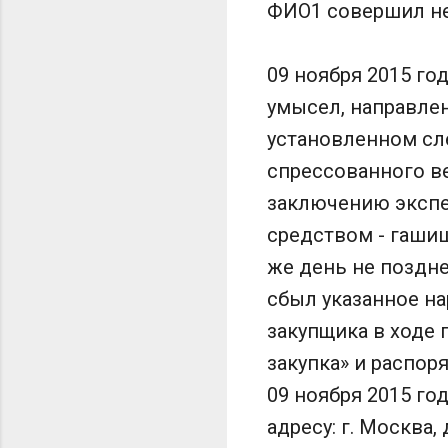
ФИО1 совершил не
09 ноября 2015 го
умысел, направлен
установленном сле
спрессованного в
заключению экспер
средством - гашиш
же день не позднее
сбыл указанное на
закупщика в ходе
закупка» и распо
09 ноября 2015 год
адресу: г. Москва