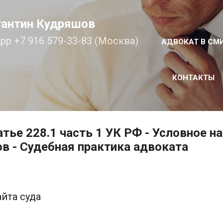
К основному контенту
тантин Кудряшов
pp +7 916 579-33-83 (Москва)
АДВОКАТ В СМ
КОНТАКТЫ
атье 228.1 часть 1 УК РФ - Условное н
в - Судебная практика адвоката
айта суда