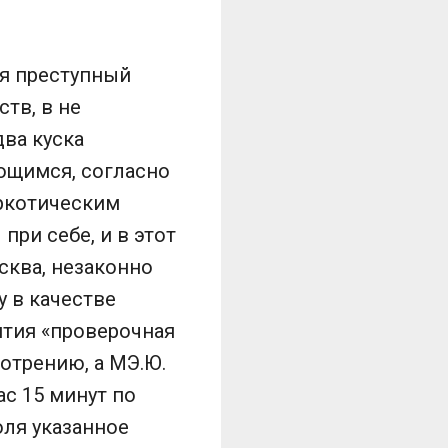
уя преступный
тв, в не
два куска
ющимся, согласно
аркотическим
при себе, и в этот
осква, незаконно
 в качестве
ятия «проверочная
отрению, а МЭ.Ю.
ас 15 минут по
оля указанное