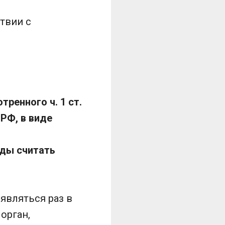
твии с
ренного ч. 1 ст.
 РФ, в виде
оды считать
 являться раз в
орган,