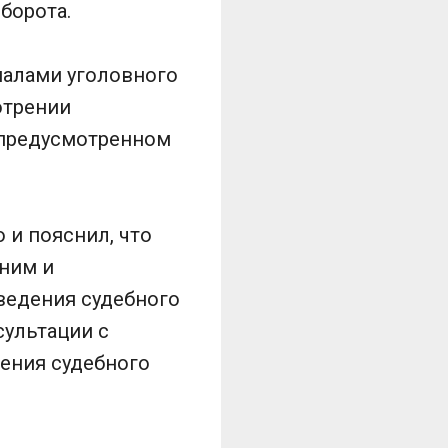
борота.
иалами уголовного
отрении
, предусмотренном
 и пояснил, что
 ним и
ведения судебного
сультации с
ения судебного