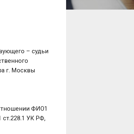
вующего – судьи
рственного
а г. Москвы
 отношении ФИО1
ст.228.1 УК РФ,