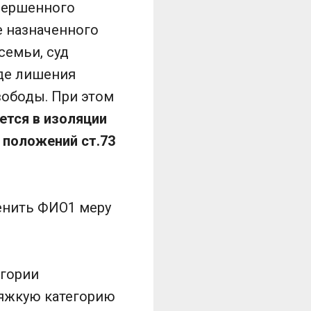
овершенного
е назначенного
семьи, суд
иде лишения
вободы. При этом
ется в изоляции
 положений ст.73
енить ФИО1 меру
егории
тяжкую категорию