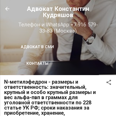
К основному контенту
Адвокат Константин
Кудряшов
Телефон и WhatsApp +7 916 579-
33-83 (Москва)
АДВОКАТ В СМИ
КОНТАКТЫ
N-метилэфедрон - размеры и
ответственность: значительный,
крупный и особо крупный размеры и
вес альфа-пвп в граммах для
уголовной ответственности по 228
статье УК РФ; сроки наказания за
приобретение, хранение,