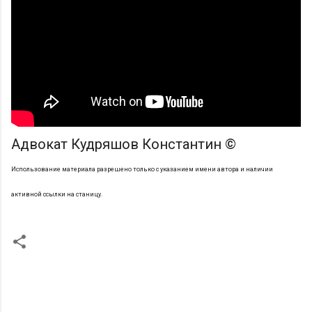
Адвокат Кудряшов Константин ©
Использование материала разрешено только с указанием имени автора и наличии
активной ссылки на станицу.
К
о