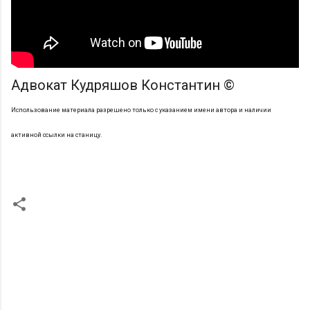
Адвокат Кудряшов Константин ©
Использование материала разрешено только с указанием имени автора и наличии
активной ссылки на станицу.
К
о
м
м