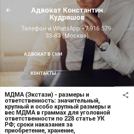
К основному контенту
Адвокат Константин
Кудряшов
Телефон и WhatsApp +7 916 579-
33-83 (Москва)
АДВОКАТ В СМИ
КОНТАКТЫ
МДМА (Экстази) - размеры и
ответственность: значительный,
крупный и особо крупный размеры и
вес МДМА в граммах для уголовной
ответственности по 228 статье УК
РФ; сроки наказания за
приобретение, хранение,