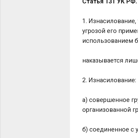
Статья 131 УК РФ
1. Изнасилование,
угрозой его приме
использованием б
наказывается лише
2. Изнасилование:
а) совершенное гр
организованной гр
б) соединенное с 