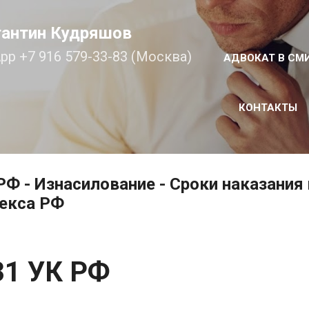
К основному контенту
тантин Кудряшов
pp +7 916 579-33-83 (Москва)
АДВОКАТ В СМ
КОНТАКТЫ
РФ - Изнасилование - Сроки наказания 
декса РФ
31 УК РФ