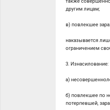
также совершенно
другим лицам;
в) повлекшее зар
наказывается лише
ограничением своб
3. Изнасилование:
а) несовершеннол
б) повлекшее по 
потерпевшей, зар