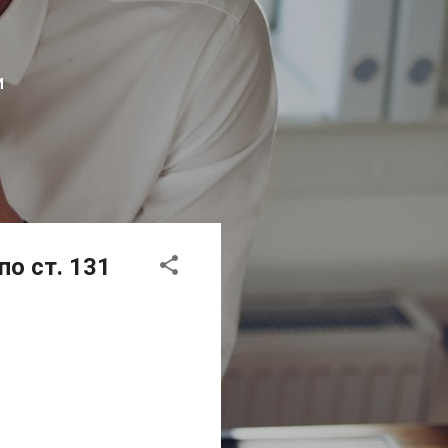
И
по ст. 131