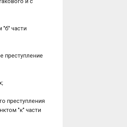
такового и с
 "б" части
е преступление
х;
го преступления
ктом "к" части