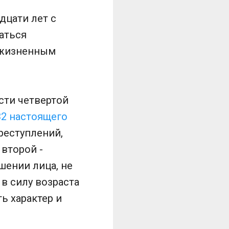
дцати лет с
аться
ожизненным
сти четвертой
32 настоящего
реступлений,
 второй -
шении лица, не
в силу возраста
ь характер и