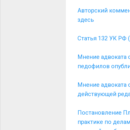
Авторский коммент
здесь
Статья 132 УК РФ 
Мнение адвоката о
педофилов опублик
Мнение адвоката о
действующей реда
Постановление Пле
практике по дела