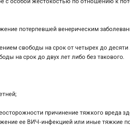
е с особой жестокостью по отношению к пот
ажение потерпевшей венерическим заболевани
нием свободы на срок от четырех до десяти 
оды на срок до двух лет либо без такового.
етней;
неосторожности причинение тяжкого вреда з
ажение ее ВИЧ-инфекцией или иные тяжкие по