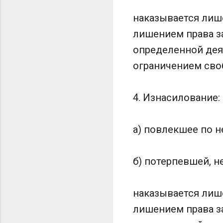
наказывается лиш
лишением права з
определенной деят
ограничением своб
4. Изнасилование:
а) повлекшее по 
б) потерпевшей, н
наказывается лиш
лишением права з