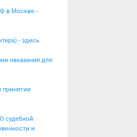
Ф в Москве -
тера) - здесь
нии наказания для
и принятии
"О судебной
овенности и