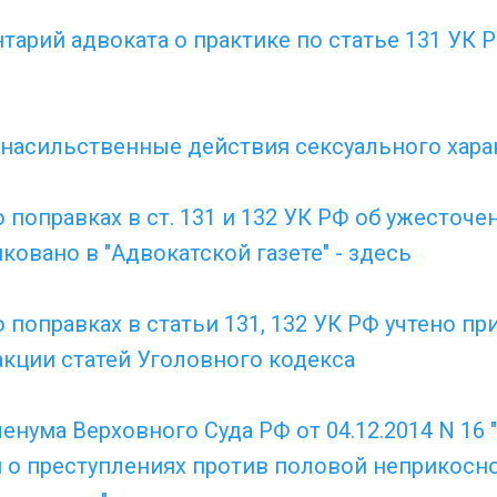
арий адвоката о практике по статье 131 УК Р
(насильственные действия сексуального харак
 поправках в ст. 131 и 132 УК РФ об ужесточе
овано в "Адвокатской газете" - здесь
 поправках в статьи 131, 132 УК РФ учтено пр
кции статей Уголовного кодекса
нума Верховного Суда РФ от 04.12.2014 N 16 
м о преступлениях против половой неприкосн