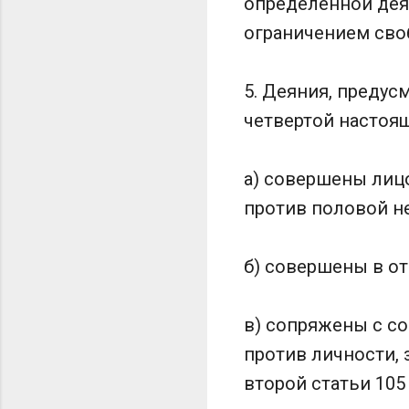
определенной деят
ограничением своб
5. Деяния, предусм
четвертой настоящ
а) совершены лиц
против половой н
б) совершены в о
в) сопряжены с с
против личности, 
второй статьи 105