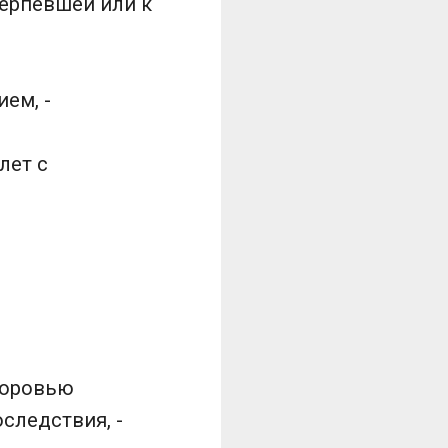
ерпевшей или к
ем, -
лет с
доровью
следствия, -