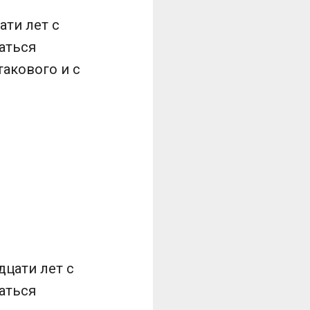
ати лет с
аться
такового и с
дцати лет с
аться