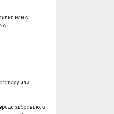
силия или с
о с
сговору или
вреда здоровью, а