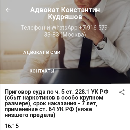
К основному контенту
Адвокат Константин
Кудряшов
Телефон и WhatsApp +7 916 579-
33-83 (Москва)
АДВОКАТ В СМИ
КОНТАКТЫ
Приговор суда по ч. 5 ст. 228.1 УК РФ
(сбыт наркотиков в особо крупном
размере), срок наказания - 7 лет,
применение ст. 64 УК РФ (ниже
низшего предела)
16:15