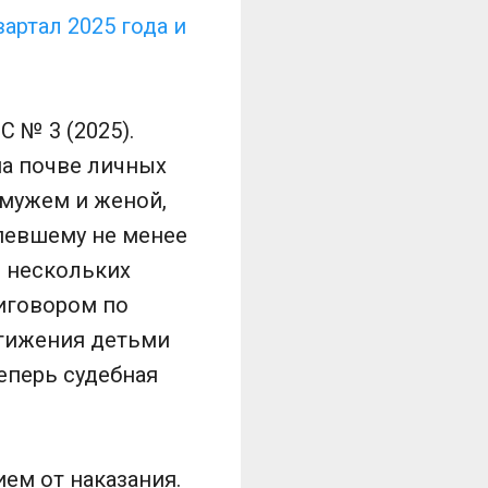
артал 2025 года и
 № 3 (2025).
 на почве личных
мужем и женой,
рпевшему не менее
е нескольких
риговором по
стижения детьми
еперь судебная
ем от наказания.