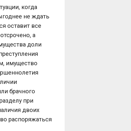
итуации, когда
ыгоднее не ждать
ся оставит все
отсрочено, а
имущества доли
 преступления
м, имущество
вершеннолетия
аличии
или брачного
разделу при
 наличия двоих
аво распоряжаться