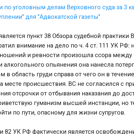
и по уголовным делам Верховного суда за 3 кв
плении" для "Адвокатской газеты"
ляется пункт 38 Обзора судебной практики ВС
атил внимание на дело по ч. 4 ст. 111 УК РФ:
ношений и ревности произошла ссора между 
ии алкогольного опьянения она нанесла поте
м в область груди справа от чего он в течени
а месте происшествия. ВС не согласился с п
ния отсрочки от отбывания наказания до до
Приветствую гуманизм высшей инстанции, но т
йти по пути, опасному для жизни супругов.
и 82 УК РФ фактически является освобождени