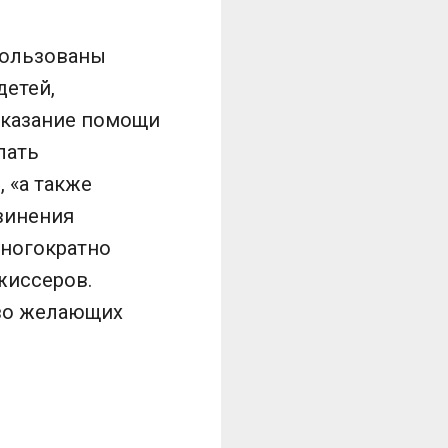
пользованы
детей,
оказание помощи
лать
 «а также
звинения
многократно
жиссеров.
тво желающих