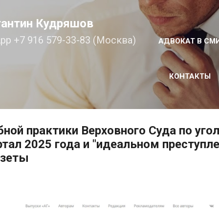
К основному контенту
тантин Кудряшов
pp +7 916 579-33-83 (Москва)
АДВОКАТ В СМ
КОНТАКТЫ
бной практики Верховного Суда по уг
ртал 2025 года и "идеальном преступле
азеты