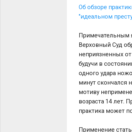
Об обзоре практик
"идеальном престу
Примечательным яв
Верховный Суд обр
неприязненных от
будучи в состоян
одного удара ножо
минут скончался н
мотиву непримене
возраста 14 лет. 
практика может по
Применение стать