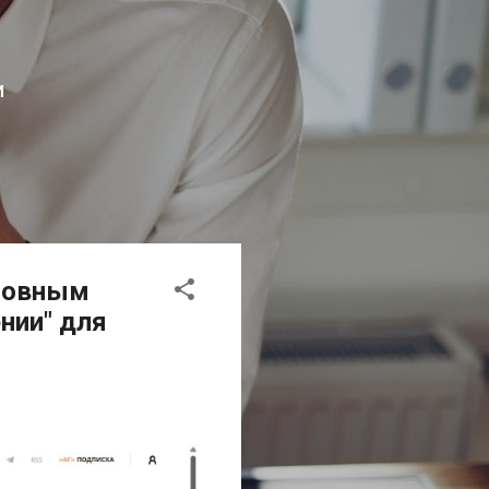
И
оловным
нии" для