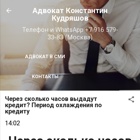
К основному контенту
Адвокат Константин
Кудряшов
Телефон и WhatsApp +7 916 579-
33-83 (Москва)
АДВОКАТ В СМИ
КОНТАКТЫ
Через сколько часов выдадут
кредит? Период охлаждения по
кредиту
14:02