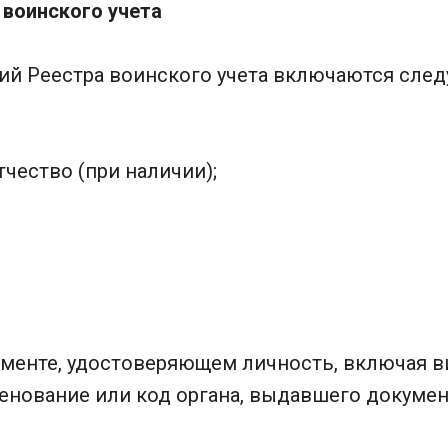
р воинского учета
ний Реестра воинского учета включаются сле
тчество (при наличии);
ументе, удостоверяющем личность, включая ви
енование или код органа, выдавшего докумен