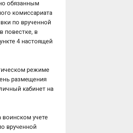
 но обязанным
ного комиссариата
явки по врученной
в повестке, в
ункте 4 настоящей
атическом режиме
день размещения
 личный кабинет на
а воинском учете
по врученной