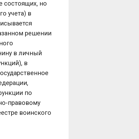
е состоящих, но
о учета) в
писывается
казанном решении
ного
нину в личный
нкций), в
государственное
едерации,
функции по
но-правовому
еестре воинского