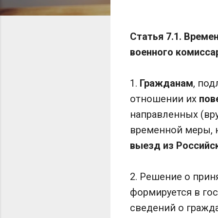
Статья 7.1. Време
военного комисса
1.
Гражданам
, по
отношении их
пов
направленных (вр
временной меры, н
выезд из Российс
2. Решение о прин
формируется в го
сведений о гражда