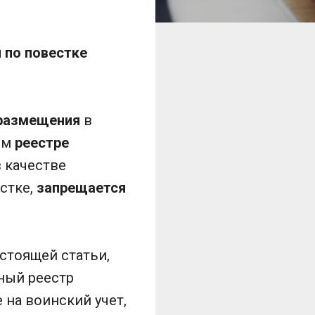
 по повестке
 размещения
в
ом
реестре
в качестве
стке,
запрещается
астоящей статьи,
ный реестр
на воинский учет,