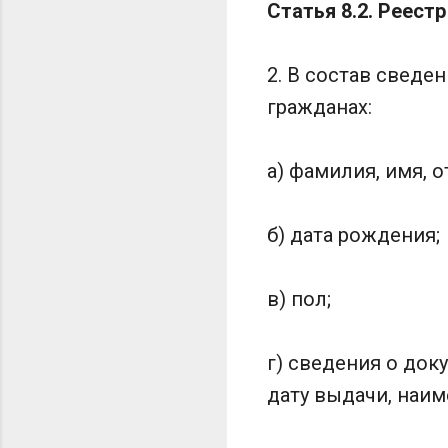
Статья 8.2. Реест
2. В состав сведе
гражданах:
а) фамилия, имя, о
б) дата рождения;
в) пол;
г) сведения о док
дату выдачи, наим