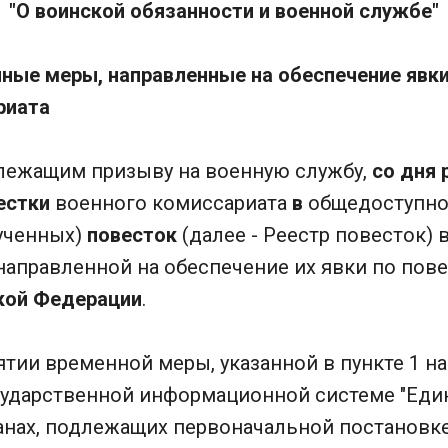
"О воинской обязанности и военной службе"
нные меры, направленные на обеспечение явки
риата
длежащим призыву на военную службу,
со дня
естки
военного комиссариата
в
общедоступн
ученных)
повесток
(далее - Реестр повесток) 
аправленной на обеспечение их явки по пове
кой Федерации
.
ятии временной меры, указанной в пункте 1 н
сударственной информационной системе "Еди
нах, подлежащих первоначальной постановке 