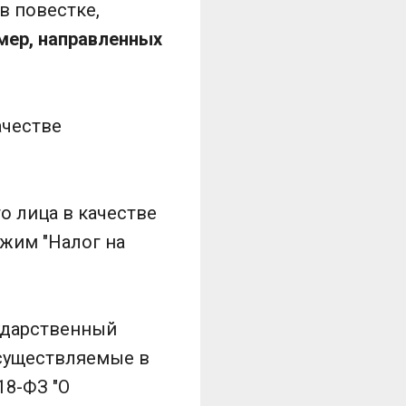
в повестке,
мер, направленных
ачестве
го лица в качестве
жим "Налог на
ударственный
осуществляемые в
18-ФЗ "О