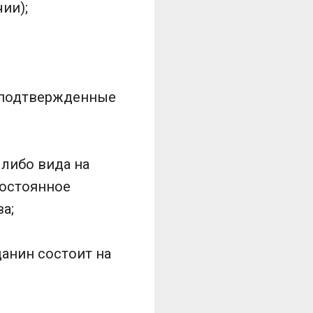
ии);
е подтвержденные
 либо вида на
постоянное
а;
данин состоит на