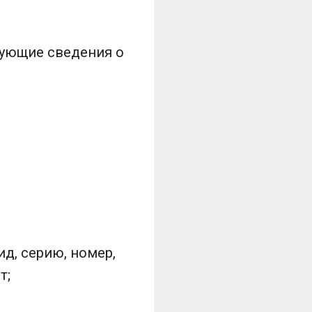
дующие сведения о
д, серию, номер,
т;