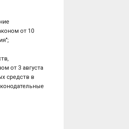
ение
коном от 10
я";
тв,
м от 3 августа
ых средств в
аконодательные