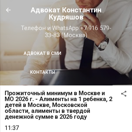
К основному контенту
Адвокат Константин
Кудряшов
Телефон и WhatsApp +7 916 579-
33-83 (Москва)
АДВОКАТ В СМИ
КОНТАКТЫ
Прожиточный минимум в Москве и
МО 2026 г. - Алименты на 1 ребенка, 2
детей в Москве, Московской
области, алименты в твердой
денежной сумме в 2026 году
11:37