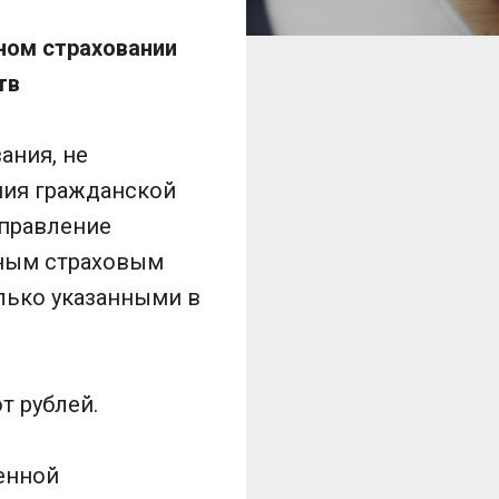
ном страховании
тв
ания, не
ния гражданской
управление
нным страховым
лько указанными в
т рублей.
енной