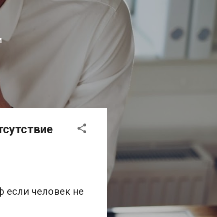
И
тсутствие
ф если человек не