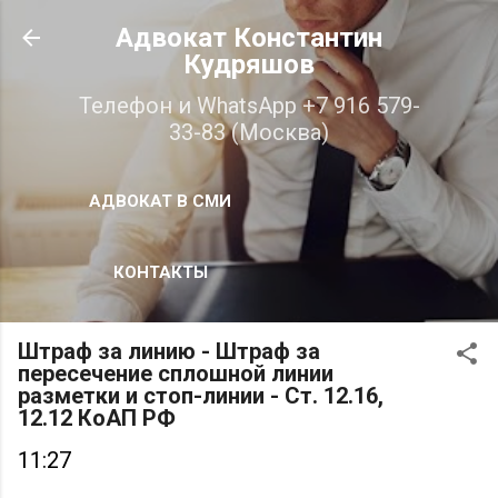
К основному контенту
Адвокат Константин
Кудряшов
Телефон и WhatsApp +7 916 579-
33-83 (Москва)
АДВОКАТ В СМИ
КОНТАКТЫ
Штраф за линию - Штраф за
пересечение сплошной линии
разметки и стоп-линии - Ст. 12.16,
12.12 КоАП РФ
11:27