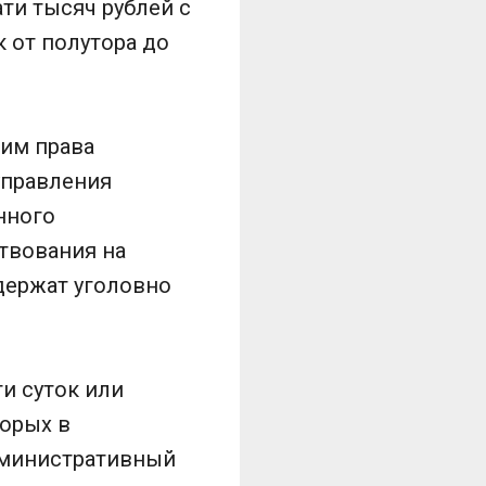
ти тысяч рублей с
 от полутора до
щим права
управления
нного
твования на
одержат уголовно
и суток или
орых в
дминистративный