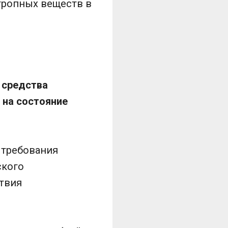
отропных веществ в
 средства
 на состояние
 требования
ского
ствия