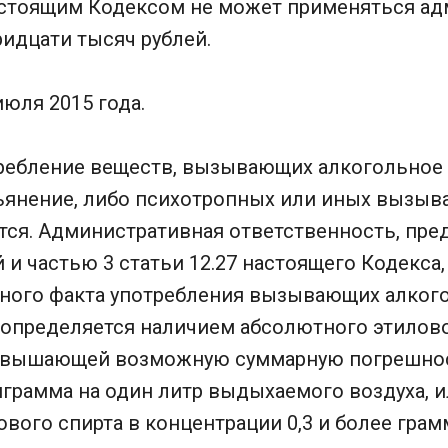
астоящим Кодексом не может применяться а
ридцати тысяч рублей.
 июля 2015 года.
ребление веществ, вызывающих алкогольное
ьянение, либо психотропных или иных вызы
тся. Административная ответственность, пре
 и частью 3 статьи 12.27 настоящего Кодекса,
нного факта употребления вызывающих алког
 определяется наличием абсолютного этилово
евышающей возможную суммарную погрешнос
играмма на один литр выдыхаемого воздуха, 
вого спирта в концентрации 0,3 и более грам