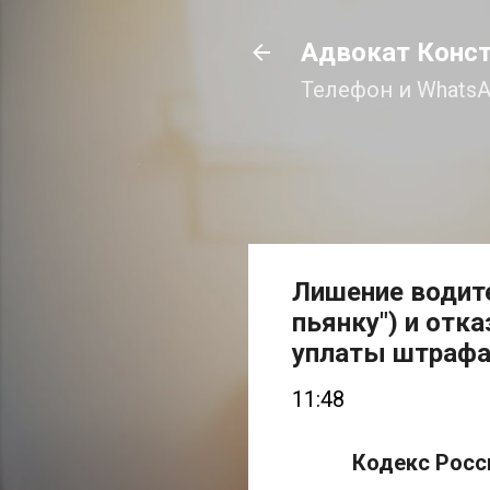
Адвокат Конс
Телефон и WhatsA
Лишение водите
пьянку") и отк
уплаты штрафа
11:48
Кодекс Росс