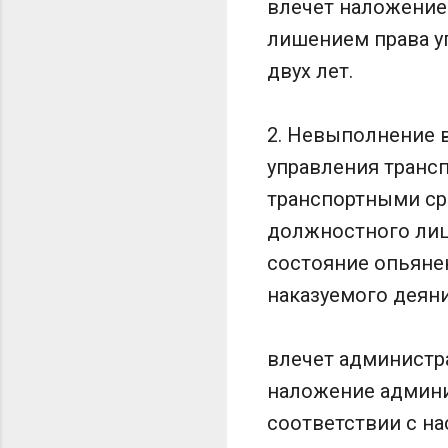
влечет наложение
лишением права у
двух лет.
2. Невыполнение 
управления транс
транспортными ср
должностного лиц
состояние опьянен
наказуемого деяни
влечет администра
наложение админи
соответствии с н