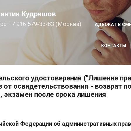
К основному контенту
тантин Кудряшов
pp +7 916 579-33-83 (Москва)
АДВОКАТ В СМ
КОНТАКТЫ
льского удостоверения ("Лишение пра
аз от освидетельствования - возврат п
, экзамен после срока лишения
ийской Федерации об административных пра