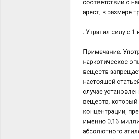
соответствии с н
арест, в размере т
. Утратил силу с 1
Примечание. Упот
наркотическое оп
веществ запрещае
настоящей статьей
случае установле
веществ, который
концентрации, пр
именно 0,16 милл
абсолютного этило