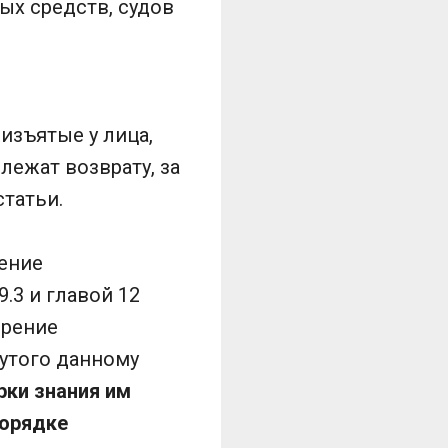
ых средств, судов
изъятые у лица,
лежат возврату, за
татьи.
шение
.3 и главой 12
ерение
нутого данному
рки знания им
порядке