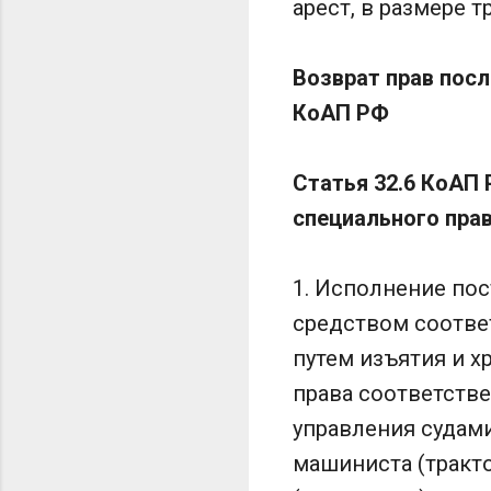
арест, в размере т
Возврат прав после
КоАП РФ
Статья 32.6 КоАП
специального пра
1. Исполнение по
средством соотве
путем изъятия и х
права соответстве
управления судам
машиниста (тракто