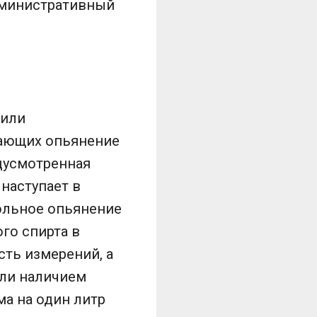
дминистративный
 или
вающих опьянение
дусмотренная
 наступает в
ольное опьянение
го спирта в
ть измерений, а
или наличием
ма на один литр