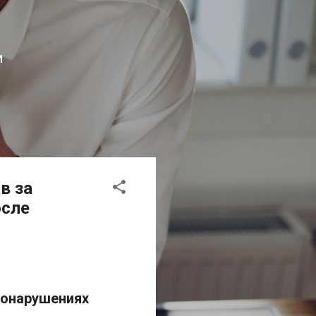
И
в за
осле
вонарушениях