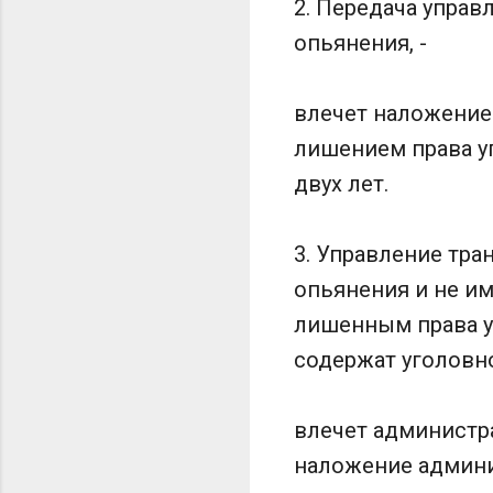
2. Передача упра
опьянения, -
влечет наложение
лишением права у
двух лет.
3. Управление тр
опьянения и не и
лишенным права у
содержат уголовно
влечет администра
наложение админи