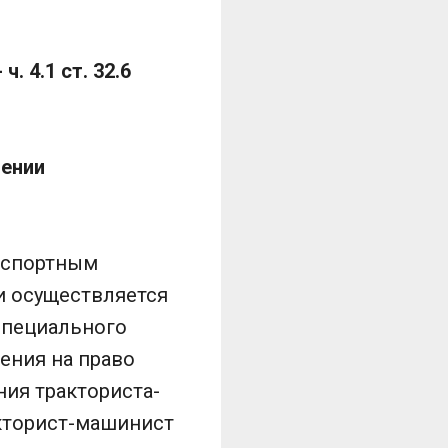
. 4.1 ст. 32.6
шении
анспортным
и осуществляется
 специального
ения на право
ния тракториста-
акторист-машинист