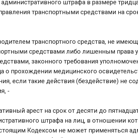
 административного штрафа в размере тридца
правления транспортными средствами на срок
водителем транспортного средства, не имею
портными средствами либо лишенным права 
едствами, законного требования уполномоче
а о прохождении медицинского освидетельс
ия, если такие действия (бездействие) не с
я, -
тивный арест на срок от десяти до пятнадцат
стративного штрафа на лиц, в отношении кот
астоящим Кодексом не может применяться а