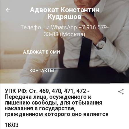
К основному контенту
Адвокат Константин
Кудряшов
Телефон и WhatsApp +7 916 579-
33-83 (Москва)
АДВОКАТ В СМИ
КОНТАКТЫ
УПК РФ: Ст. 469, 470, 471, 472 -
Передача лица, осужденного к
лишению свободы, для отбывания
наказания в государстве,
гражданином которого оно является
18:03