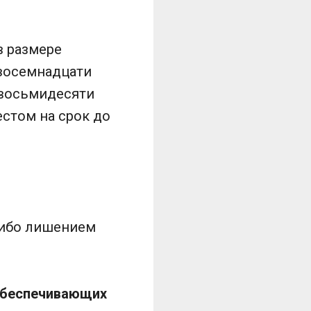
в размере
 восемнадцати
 восьмидесяти
естом на срок до
либо лишением
 обеспечивающих