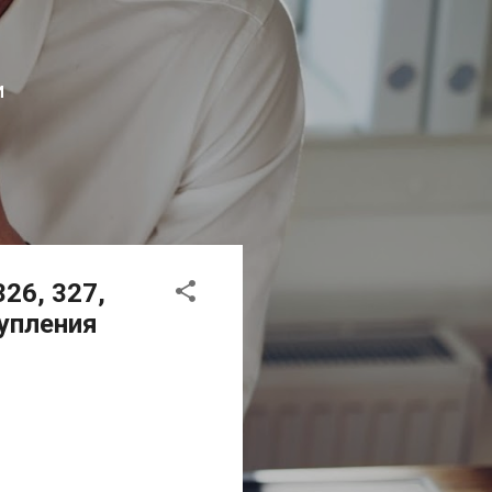
И
326, 327,
тупления