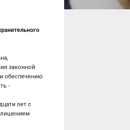
хранительного
на,
ния законной
 и обеспечению
ть -
дцати лет с
м лишением