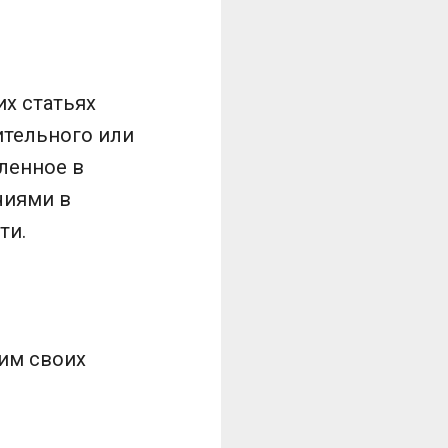
их статьях
ительного или
ленное в
чиями в
ти.
им своих