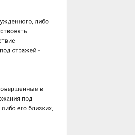
сужденного, либо
тствовать
ствие
под стражей -
 совершенные в
ржания под
либо его близких,