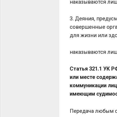
наказываются лиш
3. Деяния, предус
совершенные орга
для жизни или здо
наказываются лиш
Статья 321.1 УК 
или месте содержа
коммуникации лиц
имеющим судимо
Передача любым с