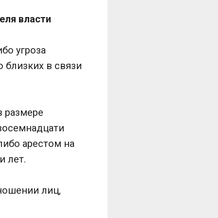
еля власти
ибо угроза
 близких в связи
в размере
 восемнадцати
либо арестом на
и лет.
ношении лиц,