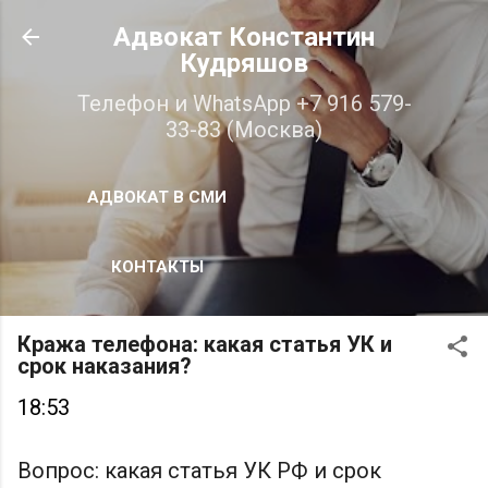
К основному контенту
Адвокат Константин
Кудряшов
Телефон и WhatsApp +7 916 579-
33-83 (Москва)
АДВОКАТ В СМИ
КОНТАКТЫ
Кража телефона: какая статья УК и
срок наказания?
18:53
Вопрос: какая статья УК РФ и срок