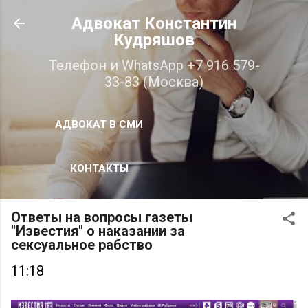
К основному контенту
Адвокат Константин
Кудряшов
Телефон и WhatsApp +7 916 579-
33-83 (Москва)
АДВОКАТ В СМИ
КОНТАКТЫ
Ответы на вопросы газеты
"Известия" о наказании за
сексуальное рабство
11:18