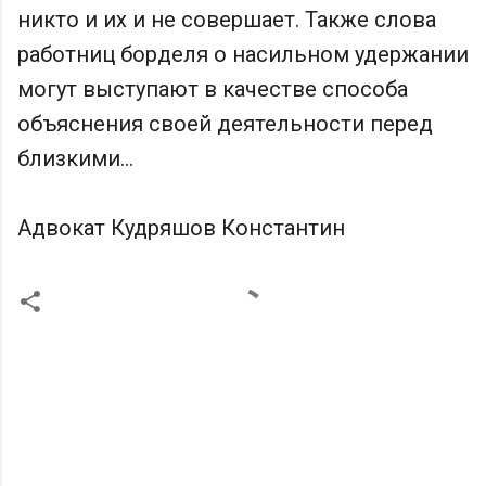
никто и их и не совершает. Также слова
работниц борделя о насильном удержании
могут выступают в качестве способа
объяснения своей деятельности перед
близкими...
Адвокат Кудряшов Константин
К
о
м
м
е