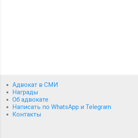
р
и
и
Адвокат в СМИ
Награды
Об адвокате
Написать по WhatsApp и Telegram
Контакты
Технологии Blogger