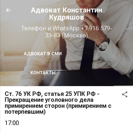
К основному контенту
Адвокат Константин
Кудряшов
Телефон и WhatsApp +7 916 579-
33-83 (Москва)
АДВОКАТ В СМИ
КОНТАКТЫ
Ст. 76 УК РФ, статья 25 УПК РФ -
Прекращение уголовного дела
примирением сторон (примирением с
потерпевшим)
17:00