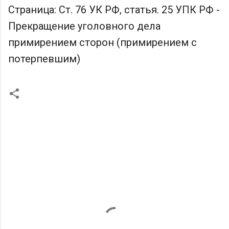
Страница: Ст. 76 УК РФ, статья. 25 УПК РФ -
Прекращение уголовного дела
примирением сторон (примирением с
потерпевшим)
К
о
м
м
е
н
т
а