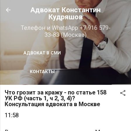
К основному контенту
Адвокат Константин
Кудряшов
Телефон и WhatsApp +7 916 579-
33-83 (Москва)
АДВОКАТ В СМИ
КОНТАКТЫ
Что грозит за кражу - по статье 158
УК РФ (часть 1, ч 2, 3, 4)?
Консультация адвоката в Москве
11:58