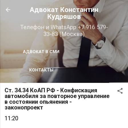
К основному контенту
Адвокат Константин
Кудряшов
Телефон и WhatsApp +7 916 579-
33-83 (Москва)
АДВОКАТ В СМИ
КОНТАКТЫ
Ст. 34.34 КоАП РФ - Конфискация
автомобиля за повторное управление
в состоянии опьянения -
законопроект
11:20