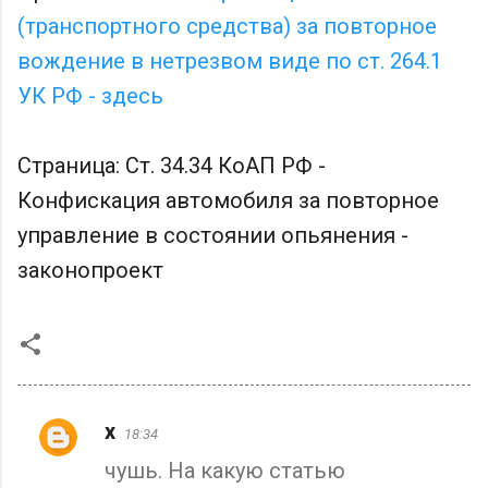
(транспортного средства) за повторное
вождение в нетрезвом виде по ст. 264.1
УК РФ - здесь
Страница: Ст. 34.34 КоАП РФ -
Конфискация автомобиля за повторное
управление в состоянии опьянения -
законопроект
х
18:34
К
чушь. На какую статью
о