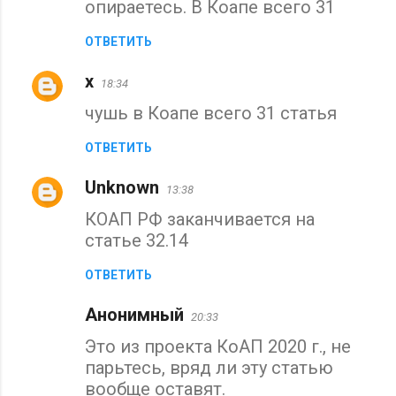
опираетесь. В Коапе всего 31
м
м
ОТВЕТИТЬ
е
х
н
18:34
т
чушь в Коапе всего 31 статья
а
ОТВЕТИТЬ
р
и
Unknown
13:38
и
КОАП РФ заканчивается на
статье 32.14
ОТВЕТИТЬ
Анонимный
20:33
Это из проекта КоАП 2020 г., не
парьтесь, вряд ли эту статью
вообще оставят.