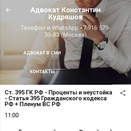
К основному контенту
Адвокат Константин
Кудряшов
Телефон и WhatsApp +7 916 579-
33-83 (Москва)
АДВОКАТ В СМИ
КОНТАКТЫ
Ст. 395 ГК РФ - Проценты и неустойка
- Статья 395 Гражданского кодекса
РФ + Пленум ВС РФ
11:00