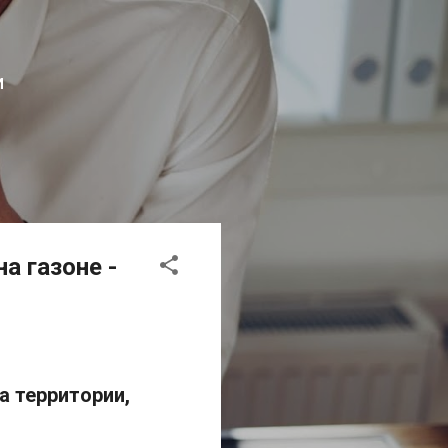
И
а газоне -
а территории,