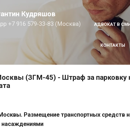
К основному контенту
тантин Кудряшов
pp +7 916 579-33-83 (Москва)
АДВОКАТ В СМ
КОНТАКТЫ
Москвы (ЗГМ-45) - Штраф за парковку н
ата
 Москвы.
Размещение транспортных средств н
и насаждениями