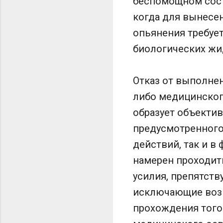
беспомощном состо
когда для вынесен
опьянения требуе
биологических жи
Отказ от выполне
либо медицинског
образует объекти
предусмотренного
действий, так и в
намерен проходит
усилия, препятст
исключающие возм
прохождения того