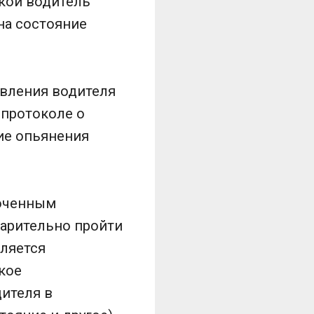
кой водитель
на состояние
вления водителя
 протоколе о
ие опьянения
моченным
арительно пройти
ляется
кое
ителя в