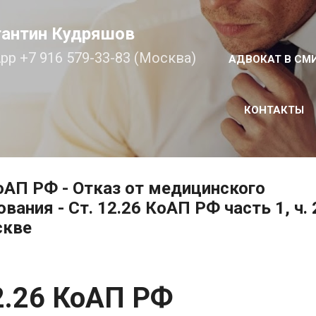
К основному контенту
тантин Кудряшов
pp +7 916 579-33-83 (Москва)
АДВОКАТ В СМ
КОНТАКТЫ
оАП РФ - Отказ от медицинского
вания - Ст. 12.26 КоАП РФ часть 1, ч.
скве
2.26 КоАП РФ