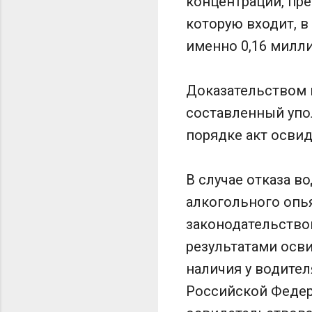
концентрации, п
которую входит, в
именно 0,16 милл
Доказательством 
составленный уп
порядке акт осви
В случае отказа в
алкогольного опь
законодательство
результатами осв
наличия у водите
Российской Федер