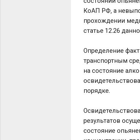
состоянии опьянен
КоАП РФ, а невып
прохождении меди
статье 12.26 данно
Определение факт
транспортным сре
на состояние алк
освидетельствова
порядке.
Освидетельствова
результатов осущ
состояние опьяне