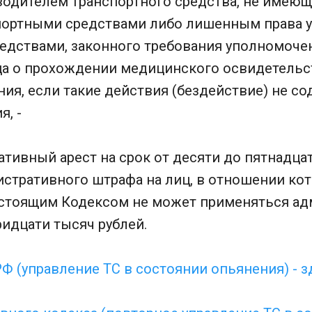
водителем транспортного средства, не имею
портными средствами либо лишенным права 
едствами, законного требования уполномоче
а о прохождении медицинского освидетельс
ия, если такие действия (бездействие) не с
я, -
тивный арест на срок от десяти до пятнадцат
стративного штрафа на лиц, в отношении кот
астоящим Кодексом не может применяться а
ридцати тысяч рублей.
РФ (управление ТС в состоянии опьянения) - з