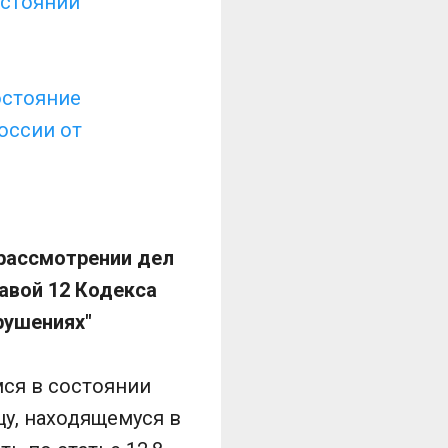
остоянии
остояние
оссии от
 рассмотрении дел
авой 12 Кодекса
рушениях"
ся в состоянии
у, находящемуся в