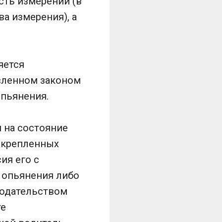
ть измерений (в
ва измерения), а
яется
вленном законом
опьянения.
 на состояние
акрепленных
ия его с
 опьянения либо
нодательством
те