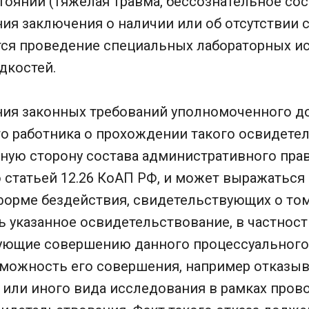
янии (тяжелая травма, бессознательное сост
ия заключения о наличии или об отсутствии 
тся проведение специальных лабораторных и
дкостей.
ния законных требований уполномоченного д
о работника о прохождении такого освидете
вную сторону состава административного пра
 статьей 12.26 КоАП РФ, и может выражаться 
 форме бездействия, свидетельствующих о том
ь указанное освидетельствование, в частнос
вующие совершению данного процессуального
ожность его совершения, например отказыв
 или иного вида исследования в рамках пров