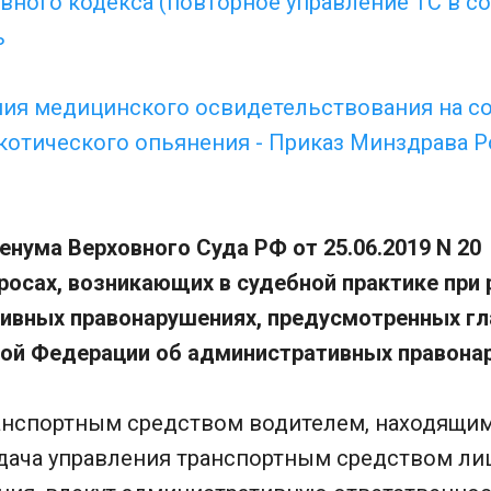
овного кодекса (повторное управление ТС в с
ь
ия медицинского освидетельствования на с
котического опьянения - Приказ Минздрава Р
нума Верховного Суда РФ от 25.06.2019 N 20
росах, возникающих в судебной практике при
ивных правонарушениях, предусмотренных гл
ой Федерации об административных правона
ранспортным средством водителем, находящим
едача управления транспортным средством лиц