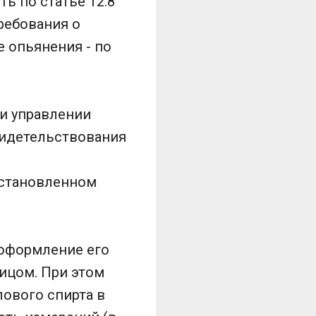
ь по статье 12.8
ребования о
 опьянения - по
и управлении
видетельствования
установленном
 оформление его
ицом. При этом
ового спирта в