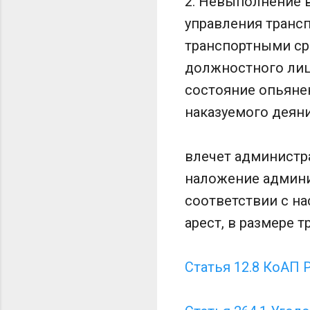
2. Невыполнение 
управления транс
транспортными ср
должностного лиц
состояние опьянен
наказуемого деяни
влечет администра
наложение админи
соответствии с н
арест, в размере т
Статья 12.8 КоАП 