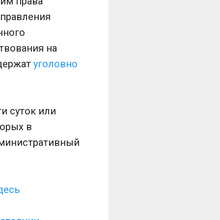
щим права
управления
нного
твования на
одержат
уголовно
и суток или
орых в
дминистративный
десь