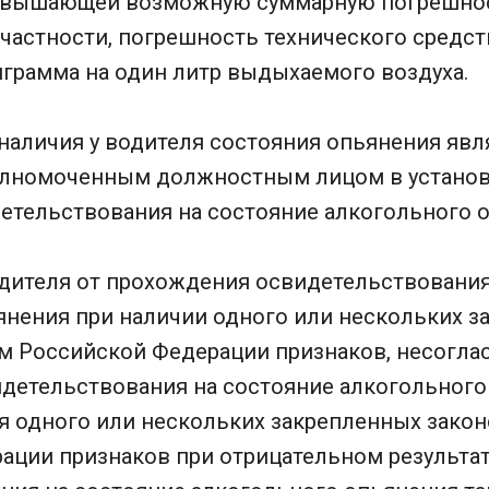
ревышающей возможную суммарную погрешнос
 частности, погрешность технического средст
играмма на один литр выдыхаемого воздуха.
наличия у водителя состояния опьянения явл
олномоченным должностным лицом в устано
детельствования на состояние алкогольного 
одителя от прохождения освидетельствования
янения при наличии одного или нескольких з
м Российской Федерации признаков, несоглас
идетельствования на состояние алкогольного
ля одного или нескольких закрепленных зако
ации признаков при отрицательном результа