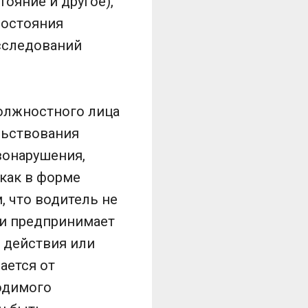
ояние и другое),
состояния
сследований
олжностного лица
льствования
вонарушения,
как в форме
, что водитель не
ти предпринимает
 действия или
ается от
одимого