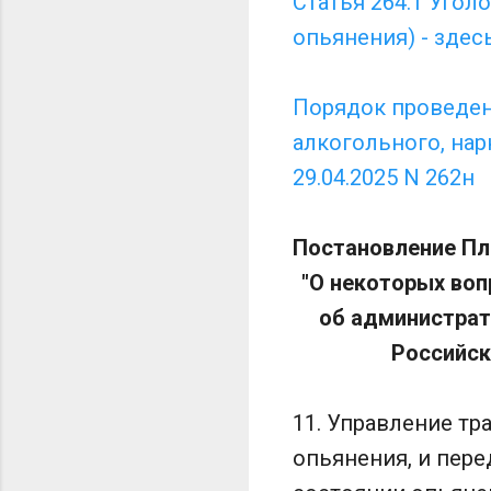
Статья 264.1 Угол
опьянения) - здес
Порядок проведен
алкогольного, нар
29.04.2025 N 262н
Постановление Пле
"О некоторых воп
об администрат
Российск
11. Управление т
опьянения, и пер