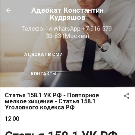
К основному контенту
Адвокат Константин
Кудряшов
Телефон и WhatsApp +7 916 579-
33-83 (Москва)
АДВОКАТ В СМИ
КОНТАКТЫ
Статья 158.1 УК РФ - Повторное
мелкое хищение - Статья 158.1
Уголовного кодекса РФ
12:00