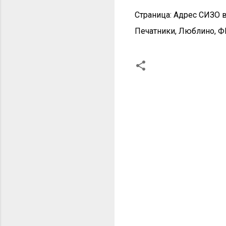
Страница: Адрес СИЗО 
Печатники, Люблино, ФКУ 
К
о
м
м
е
н
т
а
р
и