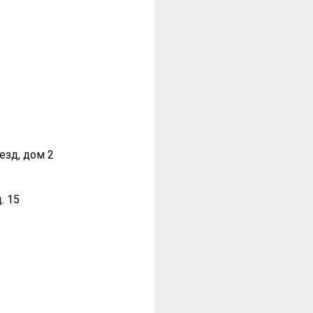
езд, дом 2
. 15