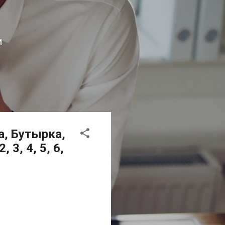
И
, Бутырка,
3, 4, 5, 6,