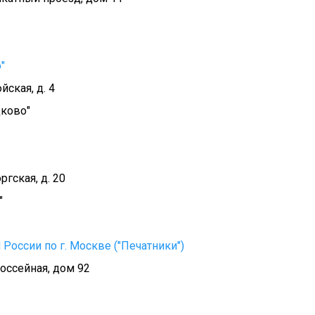
"
йская, д. 4
ково"
ргская, д. 20
"
оссии по г. Москве ("Печатники")
оссейная, дом 92