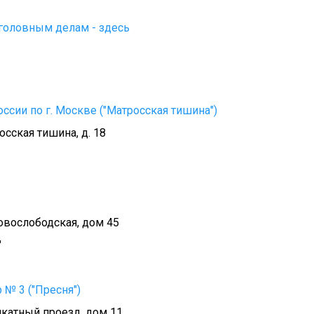
уголовным делам - здесь
сии по г. Москве ("Матросская тишина")
осская тишина, д. 18
овослободская, дом 45
"
№ 3 ("Пресня")
икатный проезд, дом 11