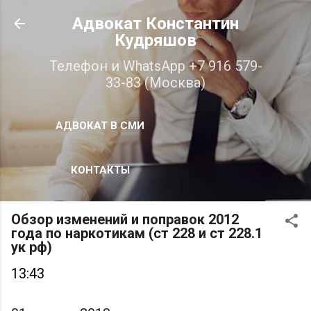
К основному контенту
Адвокат Константин
Кудряшов
Телефон и WhatsApp +7 916 579-
33-83 (Москва)
АДВОКАТ В СМИ
КОНТАКТЫ
Обзор изменений и поправок 2012
года по наркотикам (ст 228 и ст 228.1
ук рф)
13:43